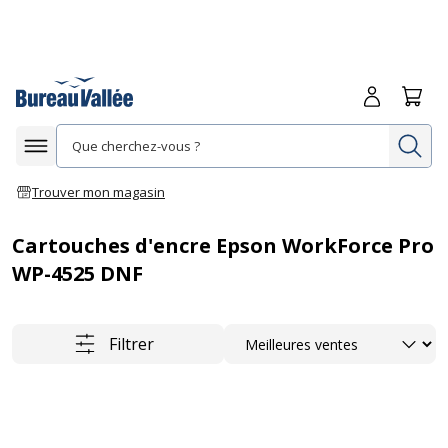
Me connecte
Panie
Re
Afficher la navigation
Trouver mon magasin
Cartouches d'encre Epson WorkForce Pro
WP-4525 DNF
Trier
Filtrer