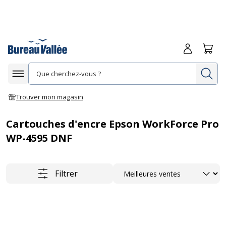
Me connecte
Panie
Re
Afficher la navigation
Trouver mon magasin
Cartouches d'encre Epson WorkForce Pro
WP-4595 DNF
Trier
Filtrer