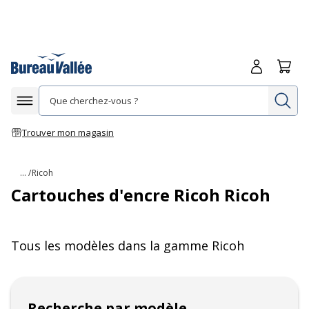
Me connecte
Panie
Re
Afficher la navigation
Trouver mon magasin
... /
Ricoh
Cartouches d'encre Ricoh Ricoh
Tous les modèles dans la gamme
Ricoh
Recherche par modèle