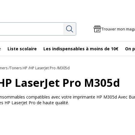
Rechercher
Trouver mon mag
e
Liste scolaire
Les indispensables à moins de 10€
On p
oners
Toners HP
HP LaserJet Pro
M305d
HP LaserJet Pro M305d
 consommables compatibles avec votre imprimante HP M305d Avec Bureau
s HP LaserJet Pro de haute qualité.