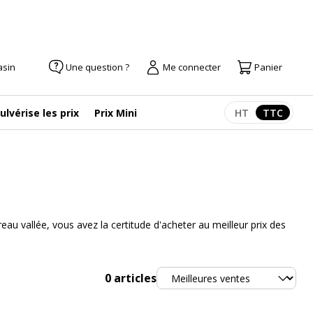
asin
Une question ?
Me connecter
Panier
ulvérise les prix
Prix Mini
HT
TTC
Afficher les pr
Afficher
 vallée, vous avez la certitude d'acheter au meilleur prix des
Trier
0
articles