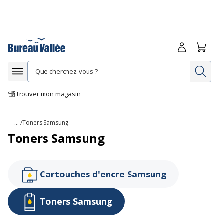
Me connecte
Panie
Re
Afficher la navigation
Trouver mon magasin
... /
Toners Samsung
Toners Samsung
Cartouches d'encre Samsung
Toners Samsung