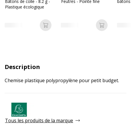
Bâtons de colle - 8.2 g -
Feutres - Pointe fine
bâtons 
Plastique écologique
Ajouter au panier
Ajouter au p
Description
Chemise plastique polypropylène pour petit budget.
Tous les produits de la marque