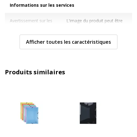
Informations sur les services
Informations sur les services
Avertissement sur les
L'image du produit peut être
couleurs de l'image
d'une couleur différente
Caractéristiques techniques
Afficher toutes les caractéristiques
Caractéristiques techniques
Capacité (feuilles ou
150 Feuille(s)
carte)
Produits similaires
Caractéristiques
Écologique
archivage
Couleur
Assortiment de couleurs
opaques
Epaisseur du matériau
400 µm