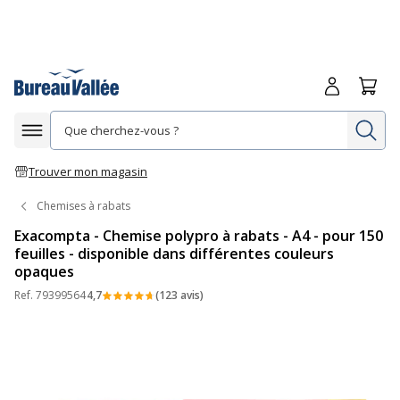
Me connecte
Panie
Re
Afficher la navigation
Trouver mon magasin
Chemises à rabats
Exacompta - Chemise polypro à rabats - A4 - pour 150
feuilles - disponible dans différentes couleurs
opaques
Ref.
79399564
4,7
(123 avis)