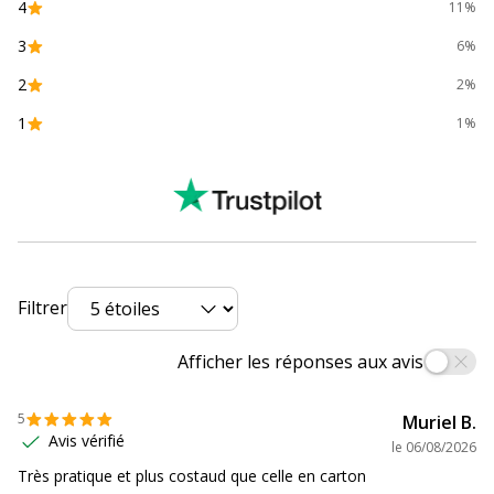
4
11%
Impact environnemental
undefined kg CO2e
3
6%
2
2%
Données d'identification
Données d'identification
1
1%
Code barre maitre
3130630559009
Marque
Exacompta
Référence produit fabricant
55900E
Filtrer
Afficher les réponses aux avis
5
Muriel B.
Avis vérifié
le
06/08/2026
Très pratique et plus costaud que celle en carton