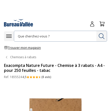
Me connecte
Panie
Re
Afficher la navigation
Trouver mon magasin
Chemises à rabats
Exacompta Nature Future - Chemise à 3 rabats - A4 -
pour 250 feuilles - tabac
Ref.
1855524
4,5
(8 avis)