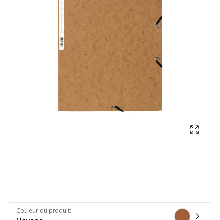
Affich
Couleur du produit
: