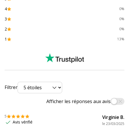
Données d'identification
4
0%
Données d'identification
3
0%
Code barre maitre
0000018555240,3130630555247
2
0%
1
13%
Marque
Exacompta
Référence produit
55524E
fabricant
Dimensions et poids
Dimensions et poids
Filtrer
Largeur
240 mm
Afficher les réponses aux avis
Profondeur
320 mm
5
Virginie B.
Avis vérifié
le
23/03/2025