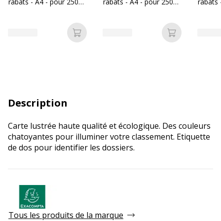
rabats - A4 - pour 250
rabats - A4 - pour 250
rabats 
feuilles - ivoire
feuilles - gris clair
feuilles
Ajouter au panier
Ajouter au p
Description
Carte lustrée haute qualité et écologique. Des couleurs
chatoyantes pour illuminer votre classement. Etiquette
de dos pour identifier les dossiers.
Tous les produits de la marque