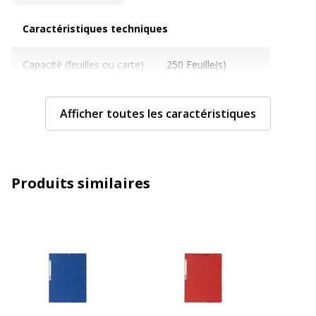
Caractéristiques techniques
Caractéristiques techniques
Capacité (feuilles ou carte)
250 Feuille(s)
Caractéristiques archivage
Écologique
Afficher toutes les caractéristiques
Couleur
Havana moucheté
Epaisseur du matériau
500 µm
Produits similaires
Etiquettes
Étiquette de tranche
Format pris en charge
A4 (210 x 297 mm)
Grammage
400 g/m2