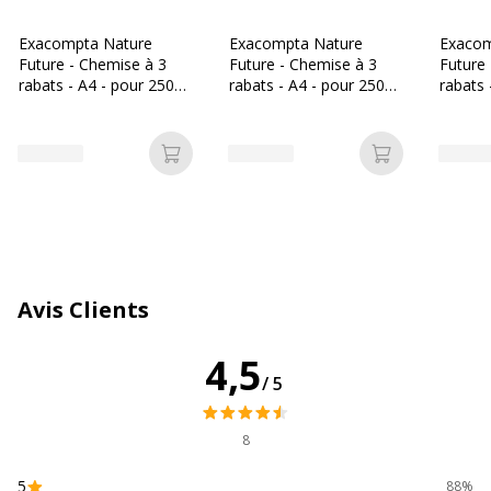
Matériau(x) du produit
Carton comprimé
Exacompta Nature
Exacompta Nature
Exacom
Caractéristiques générales
Future - Chemise à 3
Future - Chemise à 3
Future
Caractéristiques générales
rabats - A4 - pour 250
rabats - A4 - pour 250
rabats 
feuilles - bleu
feuilles - rouge
feuilles
Catégorie de couleur
Brun, Brun
Ajouter au panier
Ajouter au p
Couleur du produit
Havane
Quantité incluse
1
Type de fermeture
Deux élastiques de retenue
Avis Clients
Type de produit
Chemise à 3 rabats
4,5
/5
Caractéristiques environnementales
Caractéristiques environnementales
8
Impact environnemental
undefined kg CO2e
5
88%