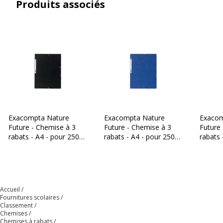
Produits associés
Exacompta Nature
Exacompta Nature
Exacom
Future - Chemise à 3
Future - Chemise à 3
Future
rabats - A4 - pour 250
rabats - A4 - pour 250
rabats 
feuilles - noir
feuilles - bleu
feuilles
Accueil
Fournitures scolaires
Classement
Chemises
Chemises à rabats