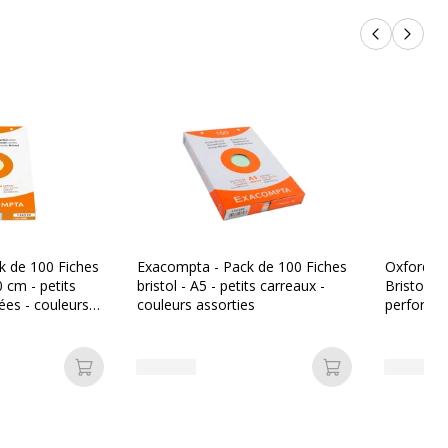
Produits p
Produi
k de 100 Fiches
Exacompta - Pack de 100 Fiches
Oxford - 
0 cm - petits
bristol - A5 - petits carreaux -
Bristol - 
ées - couleurs
couleurs assorties
perforées
Ajouter au panier
Ajouter au pan