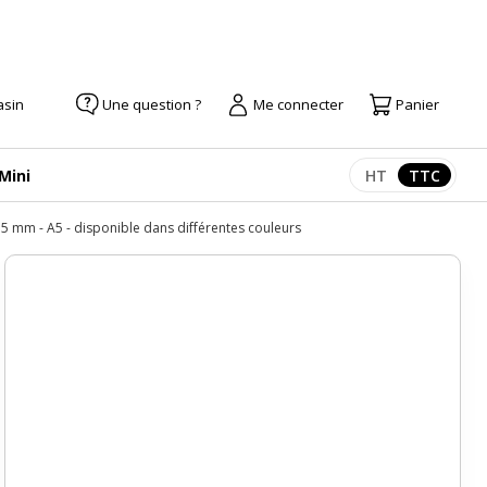
asin
Une question ?
Me connecter
Panier
 Mini
HT
TTC
Afficher les pr
Afficher
 35 mm - A5 - disponible dans différentes couleurs