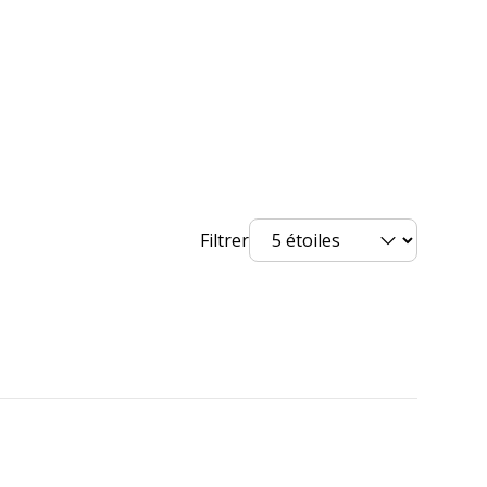
3135259070836
Viquel
nt
907083-08
Filtrer