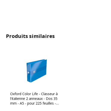
Caractéristiques techniques
Couleur
Variée
Diamètre de l'anneau
25 mm
Produits similaires
Format pris en charge
150 x 
Largeur du dos
35 mm
Matériau(x) du produit
Polypro
Nombre d'anneaux
2.0000
Oxford Color Life - Classeur à
l'italienne 2 anneaux - Dos 35
mm - A5 - pour 225 feuilles -
Caractéristiques environnementales
disponible dans différentes