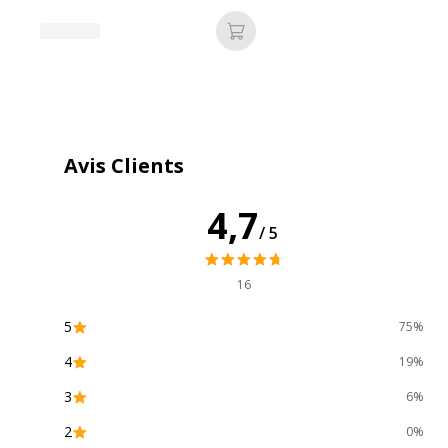
couleurs
Caractéristiques environnementales
Emballage sans plastique
Ajouter au panier
Impact environnemental
Produit compostable
Avis Clients
Produit rechargeable
4,7
/5
Produit sans plastique
Produit recyclable
16
5
75%
Présence de substance dangereuses
4
19%
3
6%
2
0%