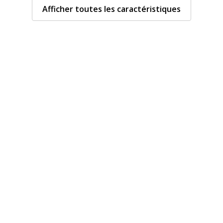
Afficher toutes les caractéristiques
Caractéristiques généra
Couleur du produit
Pièces de rechange dispo
210 mm
Quantité incluse
Type de produit
pylène (PP)
Données d'identificati