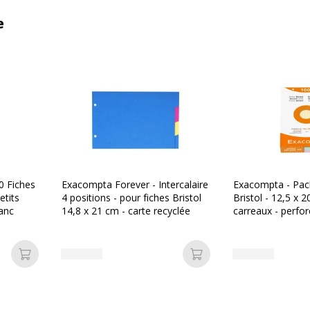
e
0 Fiches
Exacompta Forever - Intercalaire
Exacompta - Pac
etits
4 positions - pour fiches Bristol
Bristol - 12,5 x 2
lanc
14,8 x 21 cm - carte recyclée
carreaux - perfor
assorties
Ajouter au panier
Ajouter au panier