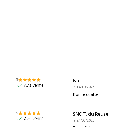
Données d'identification
Oui
Code barre maitre
undefined kg CO2e
Marque
Non compostable
Référence produit fabrica
Non
Non
5
Isa
Oui
Avis vérifié
le
14/10/2025
Bonne qualité
Non
5
SNC T. du Reuze
Avis vérifié
le
24/05/2023