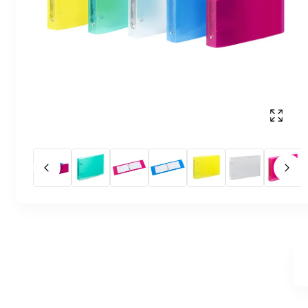
Affich
Slide précédent
Slid