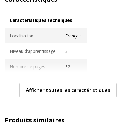
Caractéristiques techniques
Caractéristiques techniques
Localisation
Français
Niveau d'apprentissage
3
Nombre de pages
32
Caractéristiques générales
Caractéristiques générales
Afficher toutes les caractéristiques
Type de produit
Livre d'exercices
Données d'identification
Données d'identification
Produits similaires
Code barre maitre
9782047359679