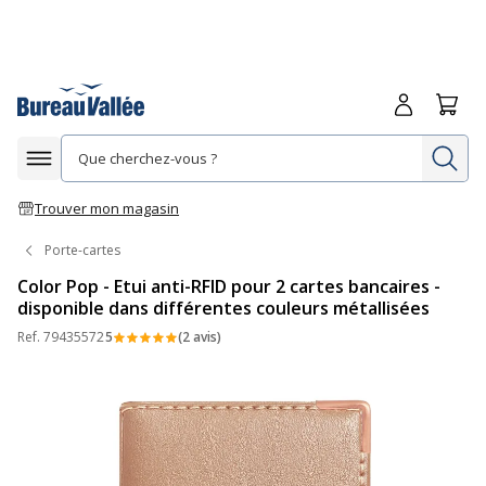
Me connecte
Panie
Re
Afficher la navigation
Trouver mon magasin
Porte-cartes
Color Pop - Etui anti-RFID pour 2 cartes bancaires -
disponible dans différentes couleurs métallisées
Ref.
79435572
5
(2 avis)