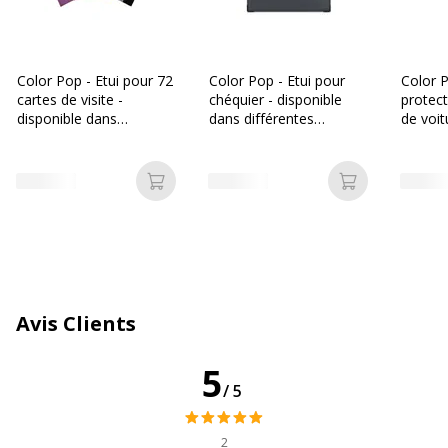
Color Pop - Etui pour 72
Color Pop - Etui pour
Color P
cartes de visite -
chéquier - disponible
protect
disponible dans
dans différentes
de voit
différentes couleurs
couleurs
dans di
couleu
Ajouter au panier
Ajouter au p
Avis Clients
5
/5
2