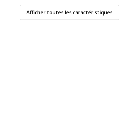
Epaisseur du matériau
Afficher toutes les caractéristiques
Format pris en charge
Matériau(x) du produit
Taille du produit
Caractéristiques envi
Caractéristiques enviro
nseigné
Emballage sans plastique
Produit compostable