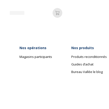
couleurs
Type de fermeture
Deux él
Ajouter au panier
Type de produit
Chemise
Nos opérations
Nos produits
Magasins participants
Produits reconditionnés
Guides d’achat
Bureau Vallée le blog
Données d'identification
Données d'identification
Code barre maitre
3
Marque
V