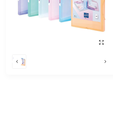
Affich
Slide précédent
Slid