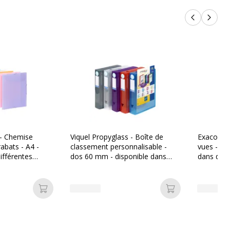
Produits p
Produi
 - Chemise
Viquel Propyglass - Boîte de
Exacompt
abats - A4 -
classement personnalisable -
vues - 60 
ifférentes
dos 60 mm - disponible dans
dans diff
différentes couleurs
Ajouter au panier
Ajouter au pan