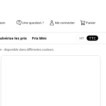
asin
Une question ?
Me connecter
Panier
ulvérise les prix
Prix Mini
HT
TTC
Afficher les pr
Afficher
m - disponible dans différentes couleurs