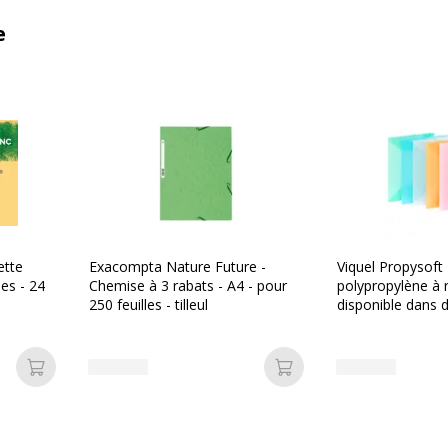
e
ette
Exacompta Nature Future -
Viquel Propysoft
les - 24
Chemise à 3 rabats - A4 - pour
polypropylène à r
250 feuilles - tilleul
disponible dans d
couleurs
Ajouter au panier
Ajouter au panier