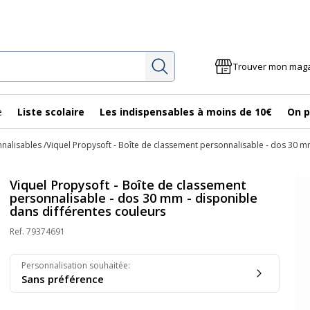
Rechercher
Trouver mon mag
e
Liste scolaire
Les indispensables à moins de 10€
On p
nnalisables
Viquel Propysoft - Boîte de classement personnalisable - dos 30 m
Viquel Propysoft - Boîte de classement
personnalisable - dos 30 mm - disponible
dans différentes couleurs
Ref.
79374691
Personnalisation souhaitée
:
Sans préférence