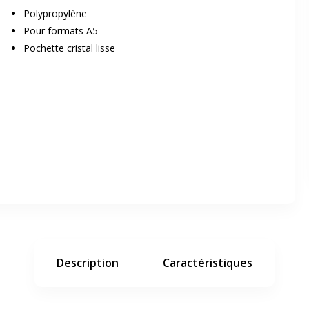
Polypropylène
Pour formats A5
Pochette cristal lisse
er en plein écran
e suivant
Description
Caractéristiques