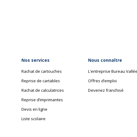
astiques de retenue
Produit rechargeable
 à 3 rabats
Produit sans plastique
Produit recyclable
Présence de substance d
Nos services
Nous connaître
Rachat de cartouches
L'entreprise Bureau Vallé
Reprise de cartables
Offres d’emploi
Rachat de calculatrices
Devenez franchisé
Reprise d’imprimantes
135252139479
Devis en ligne
Liste scolaire
iquel