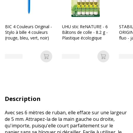
BIC 4 Couleurs Original -
UHU stic ReNATURE - 6
STABI
Stylo à bille 4 couleurs
Bâtons de colle - 8.2 g -
ORIGIN
(rouge, bleu, vert, noir)
Plastique écologique
fluo - 
Ajouter au panier
Ajouter au p
Description
Avec ses 6 mètres de ruban, elle efface sur une largeur
de 5 mm. Attrapez-la de la main gauche ou droite,
qu'importe, puisqu'elle court parfaitement sur le
papier sans se bloquer ni dérailler. Facile à utiliser, le