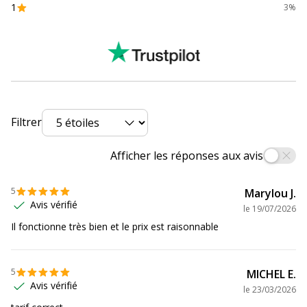
1
3%
Données d'identification
Données d'identification
Code barre maitre
0070330512122
Marque
Tipp-Ex
Filtrer
Référence produit fabricant
932564X1
Afficher les réponses aux avis
5
Marylou J.
Avis vérifié
le
19/07/2026
Il fonctionne très bien et le prix est raisonnable
5
MICHEL E.
Avis vérifié
le
23/03/2026