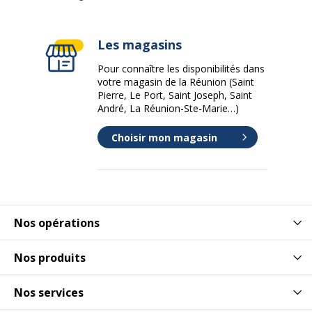
Code barre maitre
9782036063068
Les magasins
Marque
Larousse
Pour connaître les disponibilités dans
votre magasin de la Réunion (Saint
Référence produit fabricant
4872748
Pierre, Le Port, Saint Joseph, Saint
André, La Réunion-Ste-Marie…)
Dimensions et poids
Dimensions et poids
Choisir mon magasin
Largeur
8 cm
Profondeur
11.5 cm
Nos opérations
Nos produits
Nos services