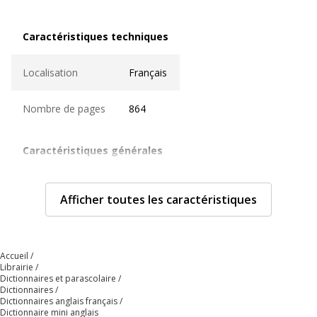
Caractéristiques techniques
Caractéristiques techniques
Localisation
Français
Nombre de pages
864
Caractéristiques générales
Caractéristiques générales
Année d'édition
2024
Afficher toutes les caractéristiques
Quantité incluse
1
Accueil
Type de produit
Livre
Librairie
Dictionnaires et parascolaire
Données d'identification
Dictionnaires
Données d'identification
Dictionnaires anglais français
Dictionnaire mini anglais