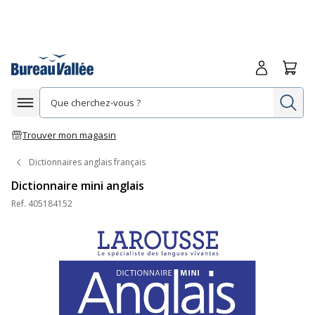
Me connecte
Panie
Re
Afficher la navigation
Trouver mon magasin
Dictionnaires anglais français
Dictionnaire mini anglais
Ref.
405184152