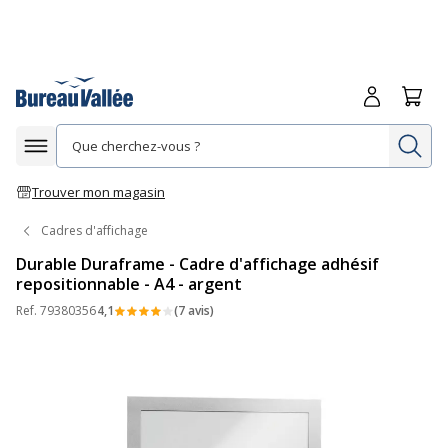
Me connecte
Panie
Re
Afficher la navigation
Trouver mon magasin
Cadres d'affichage
Durable Duraframe - Cadre d'affichage adhésif
repositionnable - A4 - argent
Ref.
79380356
4,1
(7 avis)