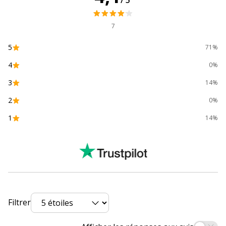
/5
Code barre maitre
4005546406039
7
Marque
DURABLE
5
71%
Référence produit fabricant
489923
4
0%
3
14%
Dimensions et poids
Dimensions et poids
2
0%
1
14%
Hauteur
323 mm
Largeur
236 mm
Filtrer