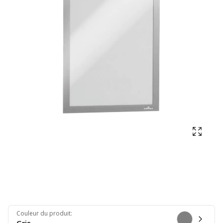
Affich
Couleur du produit
: