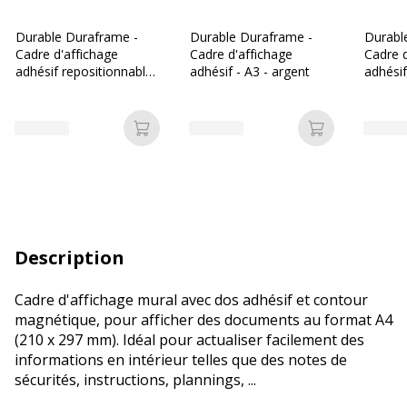
Durable Duraframe -
Durable Duraframe -
Durabl
Cadre d'affichage
Cadre d'affichage
Cadre d
adhésif repositionnable
adhésif - A3 - argent
adhésif
- A4 - noir
Ajouter au panier
Ajouter au p
Description
Cadre d'affichage mural avec dos adhésif et contour
magnétique, pour afficher des documents au format A4
(210 x 297 mm). Idéal pour actualiser facilement des
informations en intérieur telles que des notes de
sécurités, instructions, plannings, ...