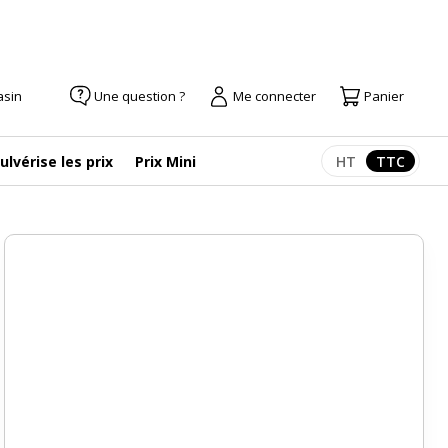
asin
Une question ?
Me connecter
Panier
ulvérise les prix
Prix Mini
HT
TTC
Afficher les pr
Afficher