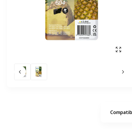
Affich
Slide précédent
Slid
Compatibi