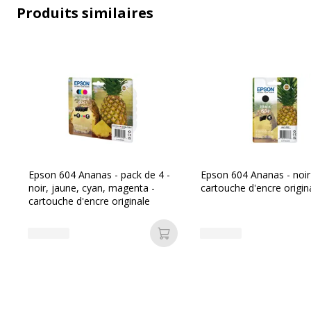
Produits similaires
Caractéristiques générales
Caractéristiques générales
Catégorie d'accessoire
Consommab
Epson 604 Ananas - pack de 4 -
Epson 604 Ananas - noir
noir, jaune, cyan, magenta -
cartouche d'encre origin
cartouche d'encre originale
Catégorie de consommable
Cartouche
Ajouter au panier
Couleur de l'article
Jaune
Quantité incluse
1