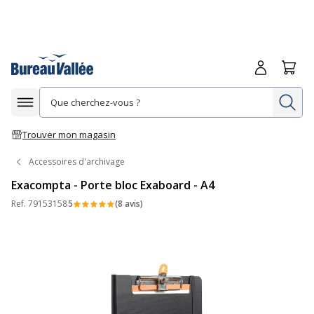
Me connecte
Panie
Re
Afficher la navigation
Trouver mon magasin
Accessoires d'archivage
Exacompta - Porte bloc Exaboard - A4
Ref.
79153158
5
(8 avis)