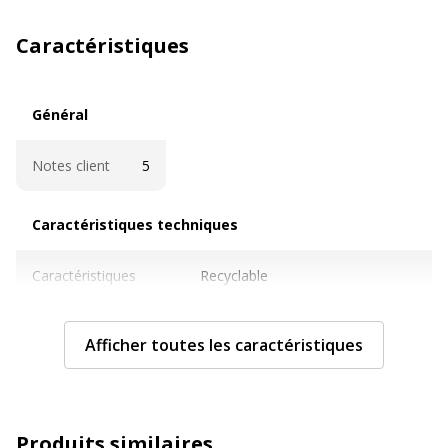
Caractéristiques
Général
Général
Notes client
5
Caractéristiques techniques
Caractéristiques techniques
Caractéristiques
Recyclable
archivage
Afficher toutes les caractéristiques
Couleur
Noir
Détails des
Pochette intérieure pour
compartiments
couverture avant
Porte-stylo
Produits similaires