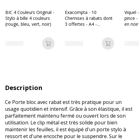
BIC 4 Couleurs Original -
Exacompta - 10
Viquel 
Stylo à bille 4 couleurs
Chemises à rabats dont
pince -
(rouge, bleu, vert, noir)
3 offertes - A4 -
en noir
couleurs assorties
Ajouter au panier
Ajouter au p
Description
Ce Porte bloc avec rabat est très pratique pour un
usage quotidien et intensif. Grâce à son élastique, il est
parfaitement maintenu fermé ou ouvert lors de son
utilisation. Le clip métal est très solide pour bien
maintenir les feuilles, il est équipé d'un porte stylo à
ressort et d'une encoche pour le suspendre. Sur le