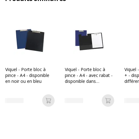
Epaisseur du
2.4 mm
matériau
Format pris en
A4 (210 x 297 mm)
charge
Matériau(x) du
Polypropylène (PP)
produit
Viquel - Porte bloc à
Viquel - Porte bloc à
Viquel 
Caractéristiques générales
pince - A4 - disponible
pince - A4 - avec rabat -
+ - dis
Caractéristiques générales
en noir ou en bleu
disponible dans
différe
différentes couleurs
Catégorie de couleur
Noir
Ajouter au panier
Ajouter au p
Quantité incluse
1
Type de fermeture
Bande élastique