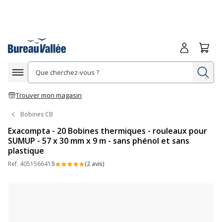
Me connecte
Panie
Re
Afficher la navigation
Trouver mon magasin
Bobines CB
Exacompta - 20 Bobines thermiques - rouleaux pour
SUMUP - 57 x 30 mm x 9 m - sans phénol et sans
plastique
Ref.
405156641
5
(2 avis)