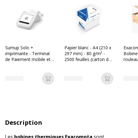
Sumup Solo +
Papier blanc - A4 (210 x
Exacom
imprimante - Terminal
297 mm) - 80 g/m² -
Bobine
de Paiement mobile et
2500 feuilles (carton de
rouleau
autonome avec
5 ramettes) - Bureau
12 mm 
imprimante
Vallée
mandrin
Ajouter au panier
Ajouter au p
Description
Les
bobines thermiques Exacompta
sont