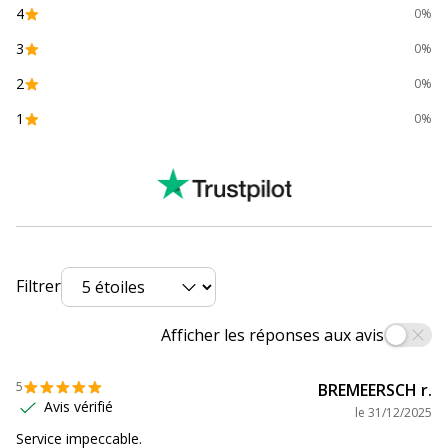
4
0%
Nombre de support
20 Rouleau(x)
3
0%
2
0%
Quantité incluse
1
1
0%
Sous-catégorie de support
Support spécial
Données d'identification
Données d'identification
Code barre maitre
3130630407621,3130631407620
Filtrer
Marque
Exacompta
Afficher les réponses aux avis
Référence produit
40762E
fabricant
5
BREMEERSCH r.
Avis vérifié
Données logistiques
le
31/12/2025
Données logistiques
Service impeccable.