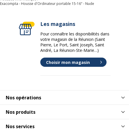
Données d'identification
Exacompta - Housse d'Ordinateur portable 15-16" - Nude
Code barre maitre
3130630173540
Les magasins
Marque
Exacompta
Pour connaître les disponibilités dans
votre magasin de la Réunion (Saint
Pierre, Le Port, Saint Joseph, Saint
Référence produit fabricant
17354E
André, La Réunion-Ste-Marie…)
Dimensions et poids
Choisir mon magasin
Dimensions et poids
Hauteur
31 cm
Largeur
41 cm
Nos opérations
Poids du produit
352 g
Nos produits
Profondeur
2.5 cm
Nos services