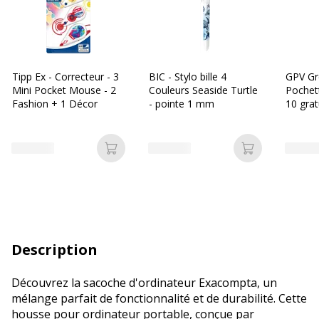
Tipp Ex - Correcteur - 3
BIC - Stylo bille 4
GPV Gr
Mini Pocket Mouse - 2
Couleurs Seaside Turtle
Pochet
Fashion + 1 Décor
- pointe 1 mm
10 grat
324 mm
fenêtre
adhési
Ajouter au panier
Ajouter au p
Description
Découvrez la sacoche d'ordinateur Exacompta, un
mélange parfait de fonctionnalité et de durabilité. Cette
housse pour ordinateur portable, conçue par