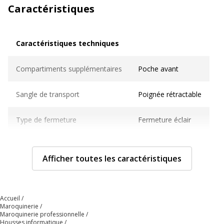
Caractéristiques
Caractéristiques techniques
Caractéristiques techniques
Compartiments supplémentaires
Poche avant
Sangle de transport
Poignée rétractable
Type de fermeture
Fermeture éclair
Caractéristiques générales
Caractéristiques générales
Afficher toutes les caractéristiques
Catégorie de couleur
Rose
Accueil
Quantité incluse
1
Maroquinerie
Maroquinerie professionnelle
Données d'identification
Housses informatique