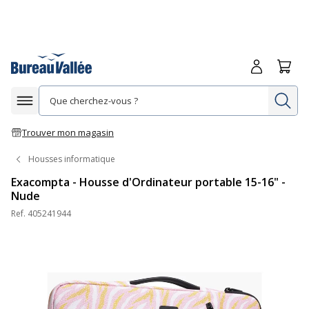
Me connecte
Panie
Re
Afficher la navigation
Trouver mon magasin
Housses informatique
Exacompta - Housse d'Ordinateur portable 15-16" -
Nude
Ref.
405241944