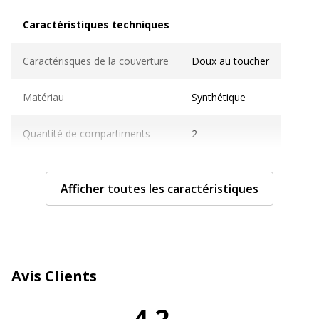
Caractéristiques techniques
Caractéristiques techniques
Caractérisques de la couverture
Doux au toucher
Matériau
Synthétique
Quantité de compartiments
2
Type
Support de carte
Afficher toutes les caractéristiques
Caractéristiques générales
Caractéristiques générales
Quantité incluse
1
Avis Clients
Utilisation recommandée
Pour 2 cartes de crédit
4,2
Données d'identification