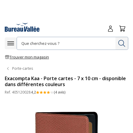
Me connecte
Panie
Re
Afficher la navigation
Trouver mon magasin
Porte-cartes
Exacompta Kaa - Porte cartes - 7 x 10 cm - disponible
dans différentes couleurs
Ref.
405120028
4,2
(4 avis)