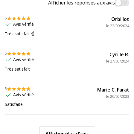
Afficher les réponses aux avis
Poids du produit
16 g
5
Orbillot
Données logistiques
Avis vérifié
le
22/09/2024
Données logistiques
Très satisfait ☝️
Hauteur emballée
8.2 cm
5
Cyrille R.
Largeur emballée
14.6 cm
Avis vérifié
le
27/05/2024
Très satisfait
Profondeur emballée
0.2 cm
5
Marie C. Farat
Avis vérifié
le
20/05/2023
Satisfaite
Afficher plus d’avis