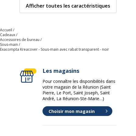
Taille du
57.5 x 37.5 cm
Afficher toutes les caractéristiques
produit
Caractéristiques générales
Caractéristiques générales
Accueil
Cadeaux
Accessoires de bureau
Catégorie de
Noir
Sous-main
couleur
Exacompta Kreacover - Sous-main avec rabat transparent - noir
Fonctionnalités
Sans phthalate
Les magasins
Quantité incluse
1
Pour connaître les disponibilités dans
votre magasin de la Réunion (Saint
Pierre, Le Port, Saint Joseph, Saint
Type de produit
Sous-main avec rabat
André, La Réunion-Ste-Marie…)
transparent
Choisir mon magasin
Informations sur les services
Informations sur les services
Normes de conformité
FSC