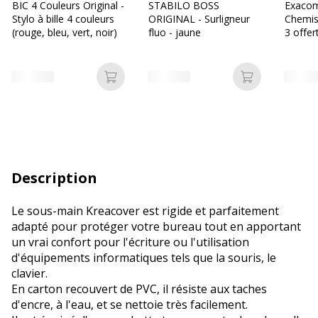
BIC 4 Couleurs Original -
STABILO BOSS
Exacom
Stylo à bille 4 couleurs
ORIGINAL - Surligneur
Chemis
(rouge, bleu, vert, noir)
fluo - jaune
3 offer
couleur
Ajouter au panier
Ajouter au p
Description
Le sous-main Kreacover est rigide et parfaitement
adapté pour protéger votre bureau tout en apportant
un vrai confort pour l'écriture ou l'utilisation
d'équipements informatiques tels que la souris, le
clavier.
En carton recouvert de PVC, il résiste aux taches
d'encre, à l'eau, et se nettoie très facilement.