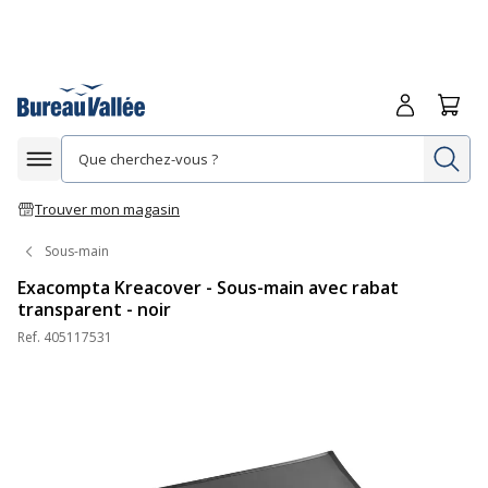
Me connecte
Panie
Re
Afficher la navigation
Trouver mon magasin
Sous-main
Exacompta Kreacover - Sous-main avec rabat
transparent - noir
Ref.
405117531