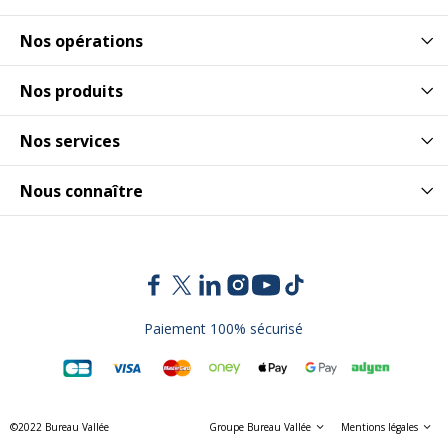
Données d'identification
Nos opérations
Données d'identification
Nos produits
Code barre maitre
3130631297818
Nos services
Marque
Exacompta
Nous connaître
Référence produit fabricant
29781E
Dimensions et poids
Dimensions et poids
Epaisseur du matériau
2.3 mm
Paiement 100% sécurisé
Poids du produit
100 g
©2022 Bureau Vallée
Groupe Bureau Vallée
Mentions légales