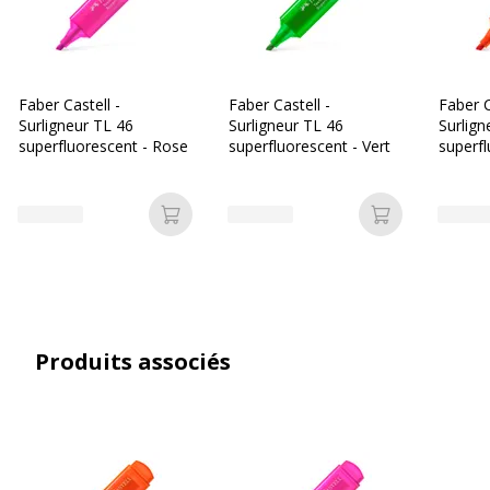
Faber Castell -
Faber Castell -
Faber C
Surligneur TL 46
Surligneur TL 46
Surlign
superfluorescent - Rose
superfluorescent - Vert
superfl
Orang
Ajouter au panier
Ajouter au p
Produits associés