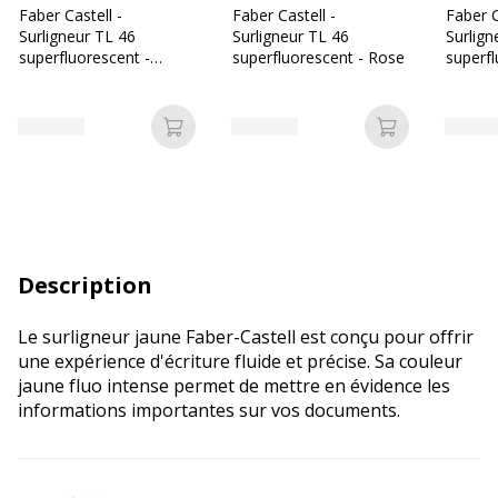
Faber Castell -
Faber Castell -
Faber C
Surligneur TL 46
Surligneur TL 46
Surlign
superfluorescent -
superfluorescent - Rose
superfl
Orange
Ajouter au panier
Ajouter au p
Description
Le surligneur jaune Faber-Castell est conçu pour offrir
une expérience d'écriture fluide et précise. Sa couleur
jaune fluo intense permet de mettre en évidence les
informations importantes sur vos documents.