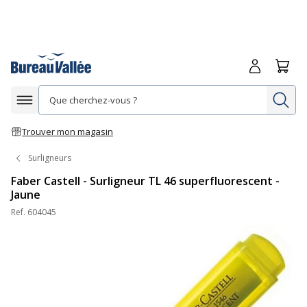
Me connecte
Panie
Re
Afficher la navigation
Trouver mon magasin
Surligneurs
Faber Castell - Surligneur TL 46 superfluorescent -
Jaune
Ref.
604045