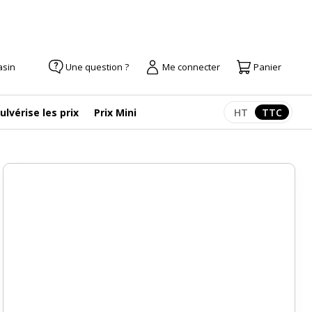
asin
Une question ?
Me connecter
Panier
ulvérise les prix
Prix Mini
HT
TTC
Afficher les pr
Afficher