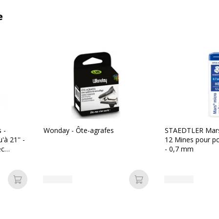
e
 -
Wonday - Ôte-agrafes
STAEDTLER Mars 
'à 21'' -
12 Mines pour po
ec
- 0,7 mm
Ajouter au panier
Ajouter au panier