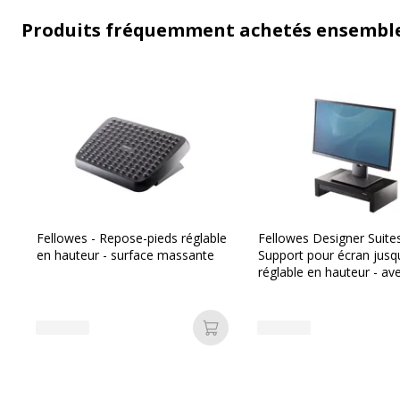
Produits fréquemment achetés ensembl
Fellowes - Repose-pieds réglable
Fellowes Designer Suites
en hauteur - surface massante
Support pour écran jusqu
réglable en hauteur - av
rangement - surface
antidérapante
Ajouter au panier