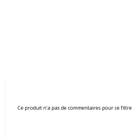
038401
Garanties légales
 cm
 cm
 cm
Ce produit n'a pas de commentaires pour ce filtre