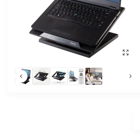
Affich
Slide précédent
Slid