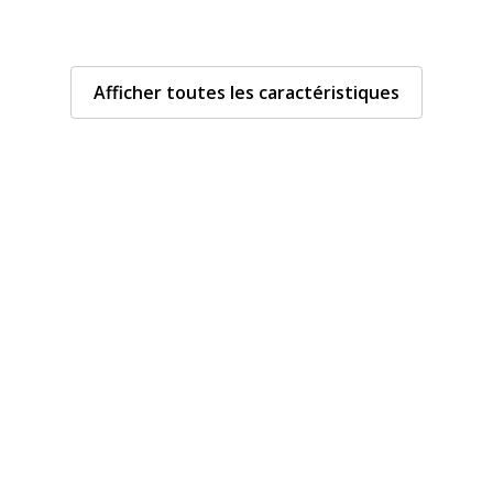
Caractéristiques génér
Caractéristiques généra
Afficher toutes les caractéristiques
uteur réglable
Catégorie
d'accessoire
Quantité incluse
Type de produit
Garantie
Garantie
043859528066
Disponibilité des pièces 
ellowes
Garantie commerciale