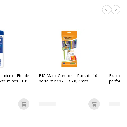
Produits p
Produi
micro - Etui de
BIC Matic Combos - Pack de 10
Exacompt
rte mines - HB
porte mines - HB - 0,7 mm
perforées
Ajouter au panier
Ajouter au pan