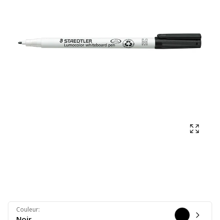
Affich
Couleur
:
Noir