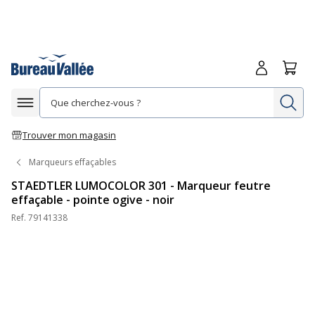
Me connecte
Panie
Re
Afficher la navigation
Trouver mon magasin
Marqueurs effaçables
STAEDTLER LUMOCOLOR 301 - Marqueur feutre
effaçable - pointe ogive - noir
Ref.
79141338