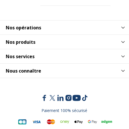
Produit sans plastique
Non
Produit recyclable
Non
Nos opérations
Présence de substance
Non
Nos produits
dangereuses
Nos services
Nous connaître
Paiement 100% sécurisé