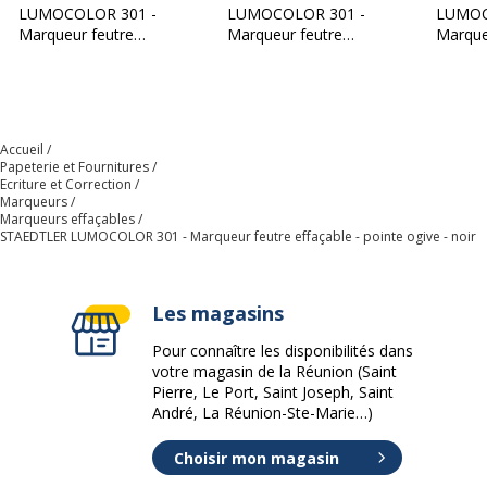
Séchage rapide
Oui
LUMOCOLOR 301 -
LUMOCOLOR 301 -
LUMOC
Marqueur feutre
Marqueur feutre
Marque
Données d'identification
effaçable - pointe ogive
effaçable - pointe ogive
effaçab
Données d'identification
- rouge
- bleu
- vert
Code barre maitre
4007817301098
Accueil
Papeterie et Fournitures
Marque
STAEDTLER
Ecriture et Correction
Marqueurs
Marqueurs effaçables
Référence produit fabricant
301-9
STAEDTLER LUMOCOLOR 301 - Marqueur feutre effaçable - pointe ogive - noir
Caractéristiques environnementales
Caractéristiques environnementales
Les magasins
Pour connaître les disponibilités dans
Emballage sans plastique
Oui
votre magasin de la Réunion (Saint
Pierre, Le Port, Saint Joseph, Saint
Produit compostable
Non compostable
André, La Réunion-Ste-Marie…)
Choisir mon magasin
Produit rechargeable
Non