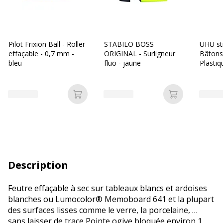
Pilot Frixion Ball - Roller
STABILO BOSS
UHU st
effaçable - 0,7 mm -
ORIGINAL - Surligneur
Bâtons 
bleu
fluo - jaune
Plastiq
Ajouter au panier
Ajouter au p
Description
Feutre effaçable à sec sur tableaux blancs et ardoises
blanches ou Lumocolor® Memoboard 641 et la plupart
des surfaces lisses comme le verre, la porcelaine, …
sans laisser de trace Pointe ogive bloquée environ 1