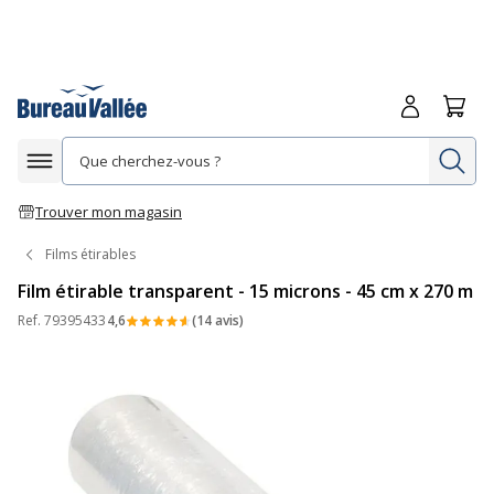
Me connecte
Panie
Re
Afficher la navigation
Trouver mon magasin
Films étirables
Film étirable transparent - 15 microns - 45 cm x 270 m
Ref.
79395433
4,6
(14 avis)