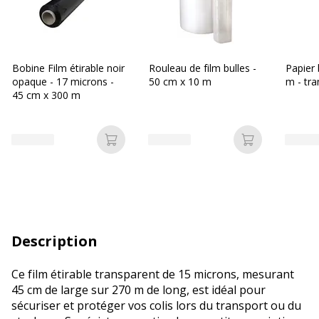
Bobine Film étirable noir
Rouleau de film bulles -
Papier 
opaque - 17 microns -
50 cm x 10 m
m - tr
45 cm x 300 m
Ajouter au panier
Ajouter au p
Description
Ce film étirable transparent de 15 microns, mesurant
45 cm de large sur 270 m de long, est idéal pour
sécuriser et protéger vos colis lors du transport ou du