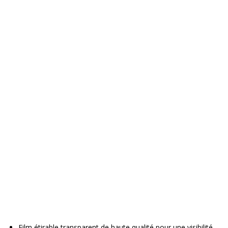
Film étirable transparent de haute qualité pour une visibilité