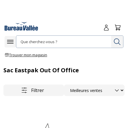
Me connecte
Panie
Re
Afficher la navigation
Trouver mon magasin
Sac Eastpak Out Of Office
Trier
Filtrer