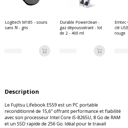
Logitech M185 - souris
Durable Powerclean -
Emtec 
sans fil - gris
gaz dépoussiérant - lot
clé USB
de 2 - 400 ml
rouge
Ajouter au panier
Ajouter au p
Description
Le Fujitsu Lifebook E559 est un PC portable
reconditionné de 15,6" offrant performance et fiabilité
avec son processeur Intel Core i5-8265U, 8 Go de RAM
et un SSD rapide de 256 Go. Idéal pour le travail