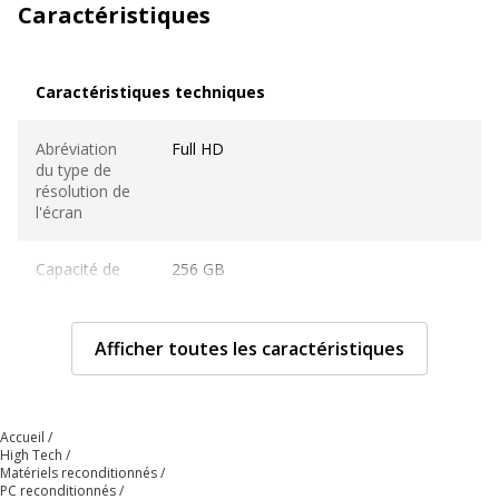
Caractéristiques
Caractéristiques techniques
Caractéristiques techniques
Abréviation
Full HD
du type de
résolution de
l'écran
Capacité de
256 GB
stockage
disque dur
Afficher toutes les caractéristiques
Cartes
Carte mémoire SDXC
mémoire pris
en charge
Accueil
High Tech
Clavier
Oui
Matériels reconditionnés
numérique
PC reconditionnés