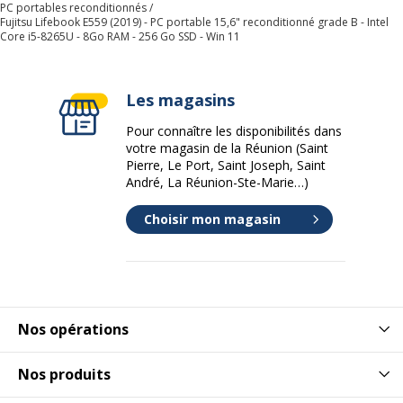
PC portables reconditionnés
Fujitsu Lifebook E559 (2019) - PC portable 15,6" reconditionné grade B - Intel
Core i5-8265U - 8Go RAM - 256 Go SSD - Win 11
Couleur
Noir
Disposition
AZERTY
Les magasins
du clavier
Pour connaître les disponibilités dans
Écran large
Oui
votre magasin de la Réunion (Saint
Pierre, Le Port, Saint Joseph, Saint
André, La Réunion-Ste-Marie…)
Édition du
Windows 11
système
Choisir mon magasin
d'exploitation
fourni
Fabricant du
Intel
processeur
Nos opérations
Famille de
Windows 11
système
Nos produits
d'exploitation