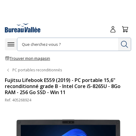
Me connecte
Panie
Re
Afficher la navigation
Trouver mon magasin
PC portables reconditionnés
Fujitsu Lifebook E559 (2019) - PC portable 15,6"
reconditionné grade B - Intel Core i5-8265U - 8Go
RAM - 256 Go SSD - Win 11
Ref.
405268924