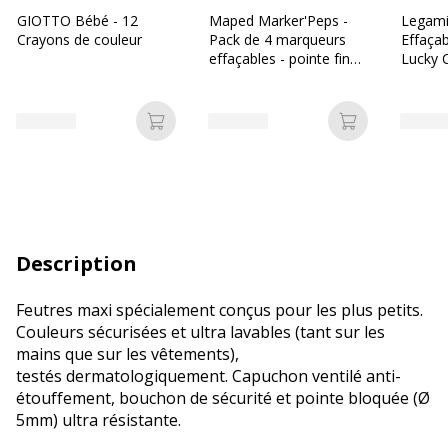
GIOTTO Bébé - 12
Maped Marker'Peps -
Legami
Crayons de couleur
Pack de 4 marqueurs
Effaça
effaçables - pointe fine -
Lucky C
couleurs assorties
Ajouter au panier
Ajouter au p
Description
Feutres maxi spécialement conçus pour les plus petits.
Couleurs sécurisées et ultra lavables (tant sur les
mains que sur les vêtements),
testés dermatologiquement. Capuchon ventilé anti-
étouffement, bouchon de sécurité et pointe bloquée (Ø
5mm) ultra résistante.