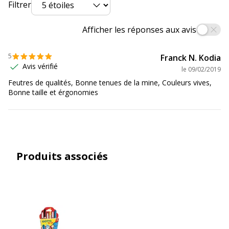
Filtrer
Marque
GIOTTO
Afficher les réponses aux avis
Référence produit fabricant
469900
5
Franck N. Kodia
Avis vérifié
Caractéristiques environnementales
le
09/02/2019
Caractéristiques environnementales
Feutres de qualités, Bonne tenues de la mine, Couleurs vives,
Bonne taille et érgonomies
Impact environnemental
undefined kg CO2e
Dimensions et poids
Dimensions et poids
Produits associés
Longueur
140 mm