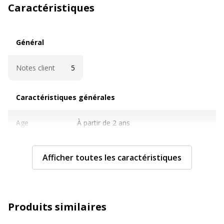
Caractéristiques
Général
Général
Notes client
5
Caractéristiques générales
Caractéristiques générales
Age
À partir de 2 ans
Quantité
12
Afficher toutes les caractéristiques
incluse
Sous-
Stylos à pointe de fibre, marqueurs et
catégorie
surligneurs
Produits similaires
Type
Boîte en carton