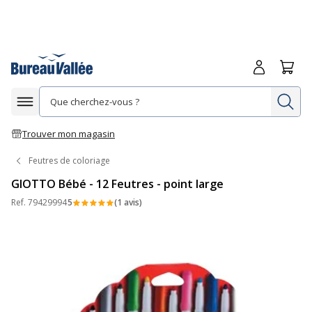
Me connecte
Panie
Re
Afficher la navigation
Trouver mon magasin
Feutres de coloriage
GIOTTO Bébé - 12 Feutres - point large
Ref.
79429994
5
(1 avis)