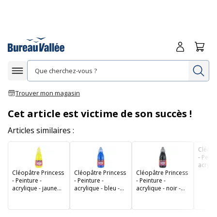
Me connecte
Panie
Re
Afficher la navigation
Trouver mon magasin
Cet article est victime de son succès !
Articles similaires :
Cléopâ
- Peint
acryliq
Cléopâtre Princess
Cléopâtre Princess
Cléopâtre Princess
250 ml
- Peinture -
- Peinture -
- Peinture -
acrylique - jaune
acrylique - bleu -
acrylique - noir -
primaire - 250 ml
250 ml
250 ml