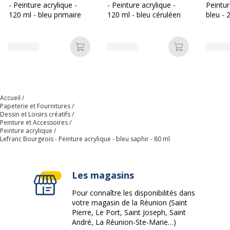
- Peinture acrylique -
- Peinture acrylique -
Peintur
120 ml - bleu primaire
120 ml - bleu céruléen
bleu - 
Type de peinture
Peinture acrylique
Données d'identification
Ajouter au panier
Ajouter au p
Données d'identification
Code barre maitre
3013643004462
Accueil
Papeterie et Fournitures
Marque
Lefranc Bourgeois
Dessin et Loisirs créatifs
Peinture et Accessoires
Peinture acrylique
Référence produit fabricant
300446
Lefranc Bourgeois - Peinture acrylique - bleu saphir - 80 ml
Les magasins
Pour connaître les disponibilités dans
votre magasin de la Réunion (Saint
Pierre, Le Port, Saint Joseph, Saint
André, La Réunion-Ste-Marie…)