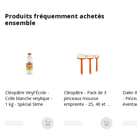
Produits fréquemment achetés
ensemble
Cléopâtre Vinyl'École -
Cléopâtre - Pack de 3
Daler-
Colle blanche vinylique -
pinceaux mousse
- Pinc
1 kg - Spécial Slime
empreinte - 25, 40 et 60
éventai
mm
porc
Ajouter au panier
Ajouter au p