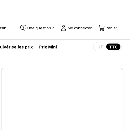
asin
Une question ?
Me connecter
Panier
ulvérise les prix
Prix Mini
HT
TTC
Afficher les pr
Afficher