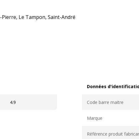
nt-Pierre, Le Tampon, Saint-André
Données d'identificati
Données d'identification
4.9
Code barre maitre
Marque
Référence produit fabrica