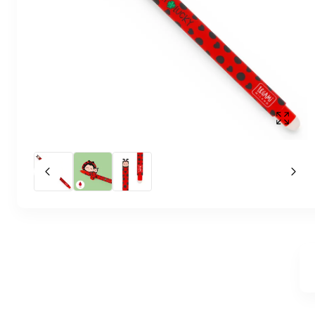
Affich
Slide précédent
Slid