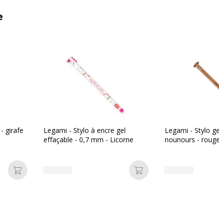
e
- girafe
Legami - Stylo à encre gel
Legami - Stylo ge
effaçable - 0,7 mm - Licorne
nounours - roug
Ajouter au panier
Ajouter au panier