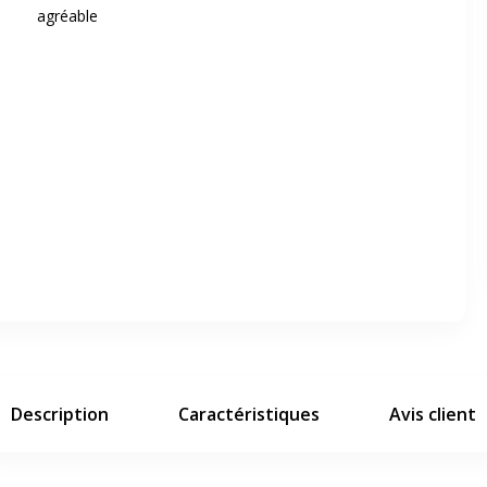
agréable
er en plein écran
e suivant
Description
Caractéristiques
Avis client