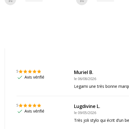
Ajouter au panier
Ajouter au panier
5
Muriel B.
Avis vérifié
le
06/08/2026
Legami une très bonne marq
5
Lugdivine L.
Avis vérifié
le
09/05/2026
Très joli stylo qui écrit d’un 