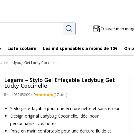
Rechercher
Trouver mon mag
e
Liste scolaire
Les indispensables à moins de 10€
On p
açable Ladybug Get Lucky Coccinelle
Legami – Stylo Gel Effaçable Ladybug Get
Lucky Coccinelle
Ref.
405265209
4,9
(17 avis)
Stylo gel effaçable pour une écriture nette et sans erreur
Design original Ladybug Coccinelle, idéal pour
personnaliser vos notes
Prise en main confortable pour une écriture fluide et