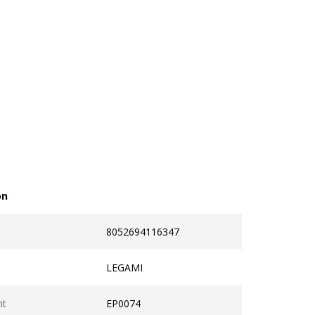
on
8052694116347
LEGAMI
nt
EP0074