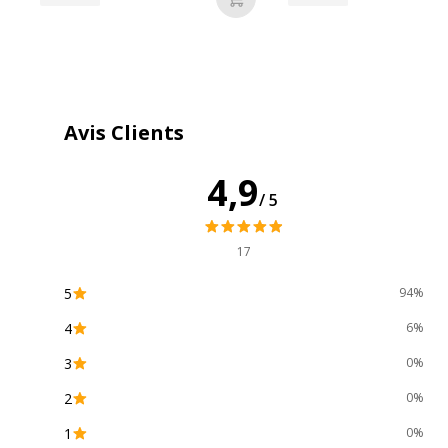
Ajouter au panier
Avis Clients
4,9
/5
17
5
94%
4
6%
3
0%
2
0%
1
0%