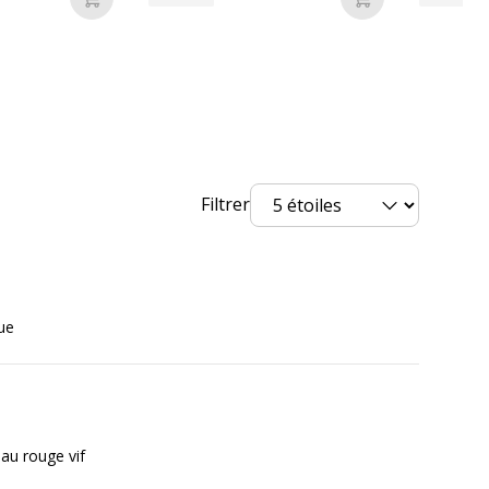
Ajouter au panier
Ajouter au pan
Filtrer
ue
beau rouge vif