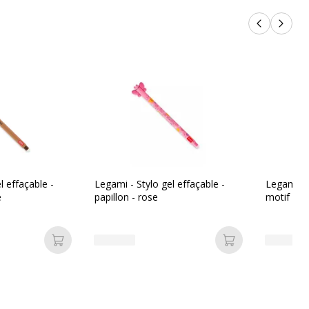
Produits p
Produi
l effaçable -
Legami - Stylo gel effaçable -
Legami - S
e
papillon - rose
motif cha
Ajouter au panier
Ajouter au pan