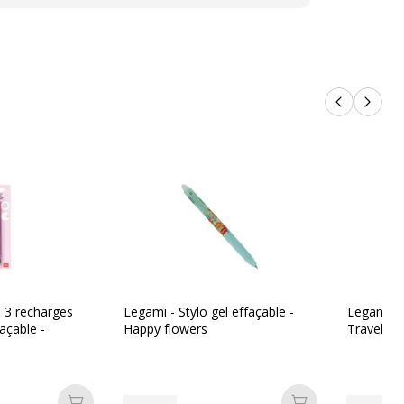
Produits p
Produi
 3 recharges
Legami - Stylo gel effaçable -
Legami - S
façable -
Happy flowers
Travel