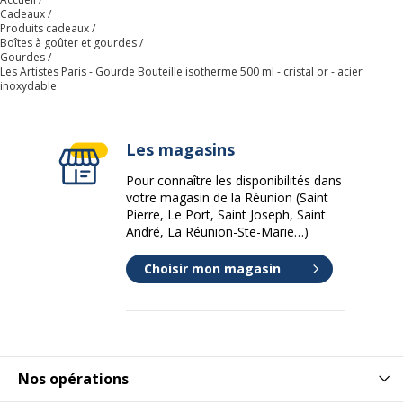
incluse
Cadeaux
Produits cadeaux
Données d'identification
Boîtes à goûter et gourdes
Données d'identification
Gourdes
Les Artistes Paris - Gourde Bouteille isotherme 500 ml - cristal or - acier
inoxydable
Code barre maitre
3614300021602
Les magasins
Marque
Les Artistes
Pour connaître les disponibilités dans
Référence produit fabricant
A-2160
votre magasin de la Réunion (Saint
Pierre, Le Port, Saint Joseph, Saint
André, La Réunion-Ste-Marie…)
Dimensions et poids
Dimensions et poids
Choisir mon magasin
Diamètre
7.05 cm
Hauteur
25.4 cm
Nos opérations
Poids du produit
320 g