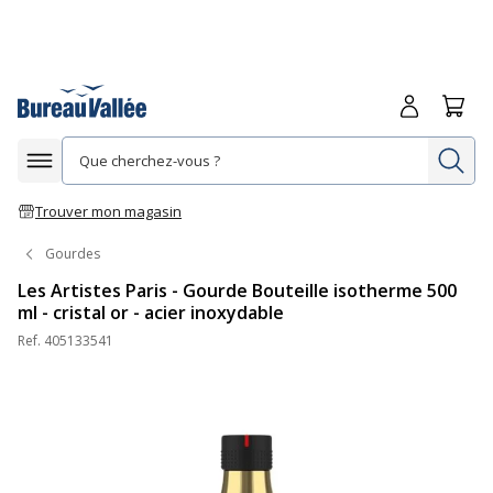
Me connecte
Panie
Re
Afficher la navigation
Trouver mon magasin
Gourdes
Les Artistes Paris - Gourde Bouteille isotherme 500
ml - cristal or - acier inoxydable
Ref.
405133541