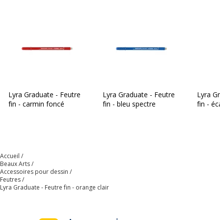
Matériau d'embout
Fibre synthétique
Type d'encre
Encre à l'eau
Informations sur les services
Informations sur les services
Etat du produit
Produit Neuf
Lyra Graduate - Feutre
Lyra Graduate - Feutre
Lyra Gr
fin - carmin foncé
fin - bleu spectre
fin - é
Données d'identification
Données d'identification
Code barre maitre
4084900601990
Accueil
Beaux Arts
Marque
LYRA
Accessoires pour dessin
Feutres
Lyra Graduate - Feutre fin - orange clair
Référence produit fabricant
L6770013