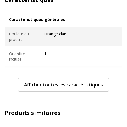
Caractéristiques générales
Caractéristiques générales
Couleur du
Orange clair
produit
Quantité
1
incluse
Sous-
Stylos à pointe de fibre, marqueurs et
catégorie
surligneurs
Afficher toutes les caractéristiques
Type
Boîte en carton
d'emballage
Produits similaires
Type de
Feutre fin
produit