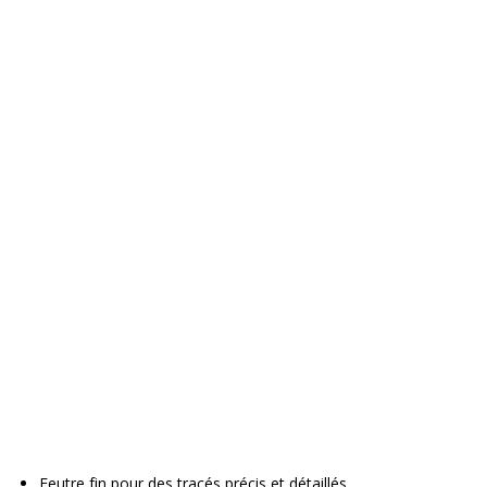
Feutre fin pour des tracés précis et détaillés