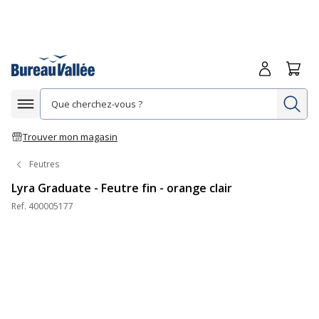
Me connecte
Panie
Re
Afficher la navigation
Trouver mon magasin
Feutres
Lyra Graduate - Feutre fin - orange clair
Ref.
400005177