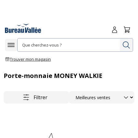
Me connecte
Panie
Re
Afficher la navigation
Trouver mon magasin
Porte-monnaie MONEY WALKIE
Trier
Filtrer