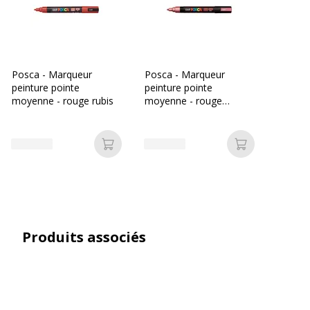
Avec bouchon
Oui
Clip poche
Oui
Posca - Marqueur
Posca - Marqueur
peinture pointe
peinture pointe
Couleur d'écriture
Rouge
moyenne - rouge rubis
moyenne - rouge
métallique
Largeur de la ligne
Moyen
Ajouter au panier
Ajouter au p
Epaisseur(s) de trait
1.8-2.5 mm
Fonctionnalités
Anti-UV
Capuchon à la couleur de
l'encre
Produits associés
Embout lavable
Encre opaque
Green-Net
Non toxique
Pointe de rechange
Pointe réversible