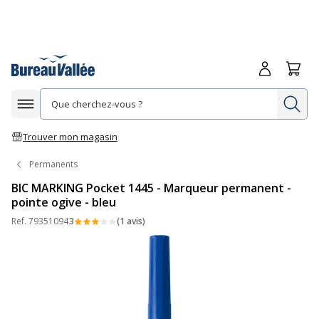
Me connecte
Panie
Re
Afficher la navigation
Trouver mon magasin
Permanents
BIC MARKING Pocket 1445 - Marqueur permanent -
pointe ogive - bleu
Ref.
79351094
3
(1 avis)