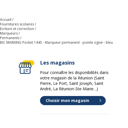
Contenu recyclé du produit
À l'exception de
(Commentaire)
l'encre
Accueil
Fournitures scolaires
Ecriture et correction
Emballage sans plastique
Oui
Marqueurs
Permanents
BIC MARKING Pocket 1445 - Marqueur permanent - pointe ogive - bleu
Impact environnemental
undefined kg
CO2e
Les magasins
Produit compostable
Non
compostable
Pour connaître les disponibilités dans
votre magasin de la Réunion (Saint
Pierre, Le Port, Saint Joseph, Saint
Produit rechargeable
Non
André, La Réunion-Ste-Marie…)
Produit sans plastique
Choisir mon magasin
Non
Produit recyclable
Oui