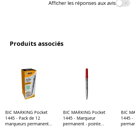
Afficher les réponses aux avis
Type d'encre
Encre à base d'alcool
Données d'identification
Données d'identification
Produits associés
Code barre maitre
3086123334434
Marque
BIC
Référence produit fabricant
8209012-1item
Caractéristiques environnementales
Caractéristiques environnementales
Pourcentage minimum de contenu
51
BIC MARKING Pocket
BIC MARKING Pocket
BIC MA
recyclé (en %)
1445 - Pack de 12
1445 - Marqueur
1445 -
marqueurs permanents
permanent - pointe
perman
- pointe ogive - noir
ogive - rouge
ogive -
Contenu recyclé du produit
51 %