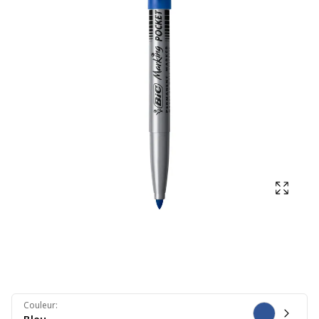
Affich
Couleur
: