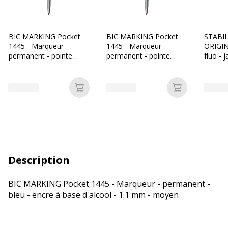
BIC MARKING Pocket
BIC MARKING Pocket
STABI
1445 - Marqueur
1445 - Marqueur
ORIGIN
permanent - pointe
permanent - pointe
fluo - 
ogive - noir
ogive - rouge
Ajouter au panier
Ajouter au p
Description
BIC MARKING Pocket 1445 - Marqueur - permanent -
bleu - encre à base d'alcool - 1.1 mm - moyen