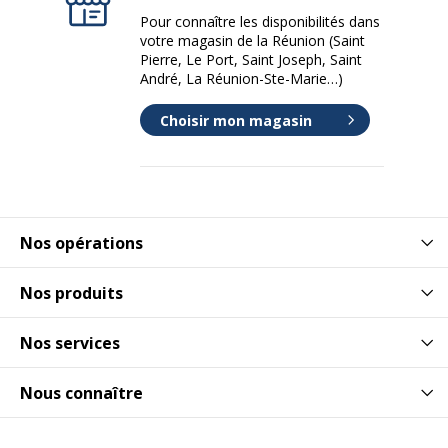
Clip poche
Oui
Pour connaître les disponibilités dans
votre magasin de la Réunion (Saint
Pierre, Le Port, Saint Joseph, Saint
Couleur d'écriture
Noir
André, La Réunion-Ste-Marie…)
Fonctionnalités
Capuchon en métal
Choisir mon magasin
Casquette sérigraphiée
Clip en forme de U incurvé
Éléments plaqués or rose
Matériau du produit
Noyer
Nos opérations
Rechargeable
Oui
Nos produits
Zone de préhension
Oui
Nos services
Données d'identification
Données d'identification
Nous connaître
Code barre maitre
3664447130569