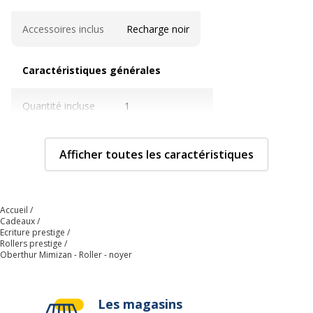
Accessoires inclus
Recharge noir
Caractéristiques générales
Caractéristiques générales
Quantité incluse
1
Sous-catégorie
Stylos et crayons
Afficher toutes les caractéristiques
Type d'emballage
Étui
Accueil
Type de produit
Roller
Cadeaux
Ecriture prestige
Caractéristiques techniques
Rollers prestige
Caractéristiques techniques
Oberthur Mimizan - Roller - noyer
Avec bouchon
Oui
Les magasins