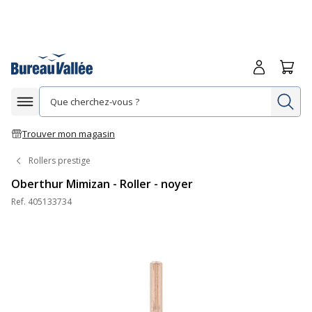
Me connecte
Panie
Re
Afficher la navigation
Trouver mon magasin
Rollers prestige
Oberthur Mimizan - Roller - noyer
Ref.
405133734