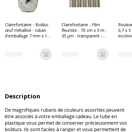
Clairefontaine - Bolduc
Clairefontaine - Film
Rouleau
œuf métallisé - ruban
fleuriste - 70 cm x 3 m -
0,7 x 
d'emballage 7 mm x 10
35 µm - transparent -
incolor
m - or ou argent
feuille en polypropylène
Ajouter au panier
Ajouter au p
Description
De magnifiques rubans de couleurs assorties peuvent
être associés à votre emballage cadeau. Le tube en
plastique vous permet de conserver précieusement vos
bolducs. Ils sont faciles à ranger et vous permettent de