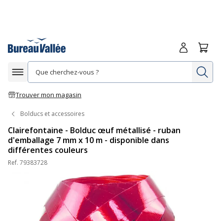
Me connecte
Panie
Re
Afficher la navigation
Trouver mon magasin
Bolducs et accessoires
Clairefontaine - Bolduc œuf métallisé - ruban
d'emballage 7 mm x 10 m - disponible dans
différentes couleurs
Ref.
79383728