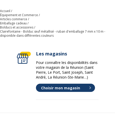
Matériau(x) du produit
Polypropylène
Accueil
Équipement et Commerce
Taille du produit
0.7 cm x 10 m
Articles commerce
Emballage cadeau
Bolducs et accessoires
Caractéristiques générales
Clairefontaine - Bolduc œuf métallisé - ruban d'emballage 7 mm x 10 m -
Caractéristiques générales
disponible dans différentes couleurs
Nombre inclus
120 Rouleau(x)
Les magasins
Quantité incluse
1
Pour connaître les disponibilités dans
votre magasin de la Réunion (Saint
Type de produit
Ruban d'emballage cadeau
Pierre, Le Port, Saint Joseph, Saint
André, La Réunion-Ste-Marie…)
Données d'identification
Données d'identification
Choisir mon magasin
Code barre maitre
3065502113273
Marque
Clairefontaine