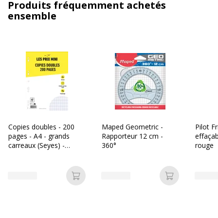
Produits fréquemment achetés
ensemble
Copies doubles - 200
Maped Geometric -
Pilot Fr
pages - A4 - grands
Rapporteur 12 cm -
effaçab
carreaux (Seyes) -
360°
rouge
perforées - Les Prix Mini
Ajouter au panier
Ajouter au p