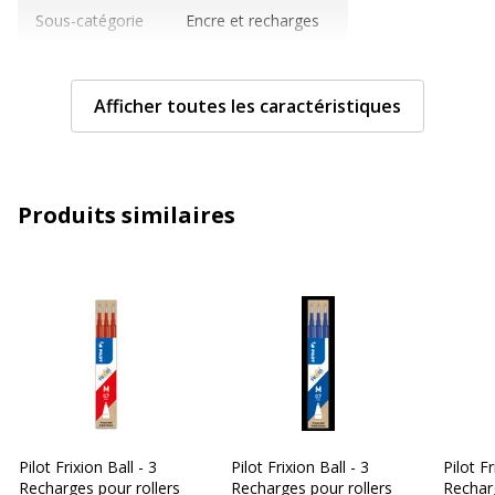
Sous-catégorie
Encre et recharges
Type de produit
Recharge
Afficher toutes les caractéristiques
Caractéristiques techniques
Caractéristiques techniques
Couleur d'écriture
Rouge
Produits similaires
Fonctionnalités
Anti-bavures
Encre effaçable
Sans plomb
Sans rayures
Largeur maximum de
0.7 mm
la ligne (mm)
Matériau d'embout
Plume en acier inoxydable
Pilot Frixion Ball - 3
Pilot Frixion Ball - 3
Pilot Fr
avec bille en métal
Recharges pour rollers
Recharges pour rollers
Recharg