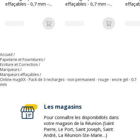
effaçables - 0,7 mm -
effaçables - 0,7 mm -
effaçab
Matériau du produit
Plastique
rouge
bleu
noir
Type d'encre
Encre gel
Ajouter au panier
Ajouter au p
Données d'identification
Données d'identification
Accueil
Papeterie et Fournitures
Code barre maitre
4014421401625
Ecriture et Correction
Marqueurs
Marqueurs effaçables
Marque
ONLINE
Online magiXX - Pack de 3 recharges - non permanent - rouge - encre gel - 0.7
mm
Référence produit fabricant
40162/3
Dimensions et poids
Les magasins
Dimensions et poids
Pour connaître les disponibilités dans
votre magasin de la Réunion (Saint
Diamètre
6 mm
Pierre, Le Port, Saint Joseph, Saint
André, La Réunion-Ste-Marie…)