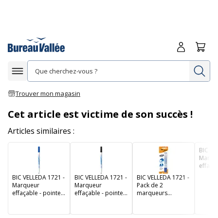
Me connecte
Panie
Re
Afficher la navigation
Trouver mon magasin
Cet article est victime de son succès !
Articles similaires :
BIC VE
Marqu
effaçab
ogive -
BIC VELLEDA 1721 -
BIC VELLEDA 1721 -
BIC VELLEDA 1721 -
Marqueur
Marqueur
Pack de 2
effaçable - pointe
effaçable - pointe
marqueurs
fine - bleu
fine - noir
effaçables - pointe
fine - bleu