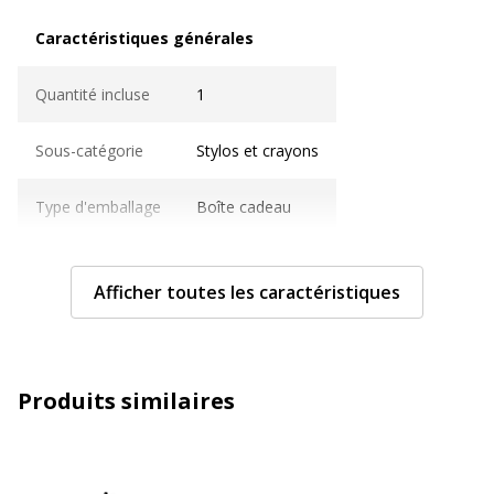
Caractéristiques générales
Caractéristiques générales
Quantité incluse
1
Sous-catégorie
Stylos et crayons
Type d'emballage
Boîte cadeau
Type de produit
Stylo à bille
Afficher toutes les caractéristiques
Caractéristiques techniques
Caractéristiques techniques
Clip poche
Oui
Produits similaires
Couleur d'écriture
Bleu