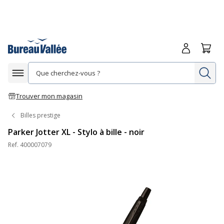
Me connecte
Panie
Re
Afficher la navigation
Trouver mon magasin
Billes prestige
Parker Jotter XL - Stylo à bille - noir
Ref.
400007079