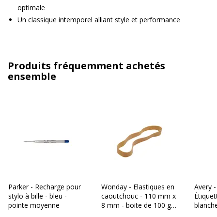
optimale
Un classique intemporel alliant style et performance
Produits fréquemment achetés
ensemble
Parker - Recharge pour
Wonday - Elastiques en
Avery -
stylo à bille - bleu -
caoutchouc - 110 mm x
Étiquet
pointe moyenne
8 mm - boite de 100 g -
blanch
blond
réf ET