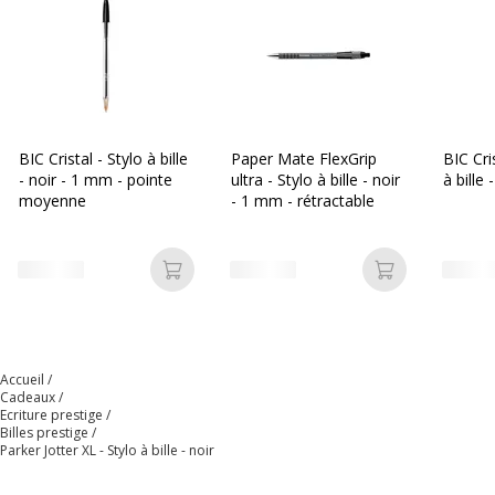
Largeur de la ligne
Moyen
Rétractable
Oui
Données d'identification
Données d'identification
BIC Cristal - Stylo à bille
Paper Mate FlexGrip
BIC Cri
- noir - 1 mm - pointe
ultra - Stylo à bille - noir
à bille
Code barre maitre
3026981227530,3026981671869
moyenne
- 1 mm - rétractable
Marque
Parker
Ajouter au panier
Ajouter au p
Référence produit
2122753
fabricant
Dimensions et poids
Dimensions et poids
Accueil
Cadeaux
Ecriture prestige
Billes prestige
Hauteur
30.99 mm
Parker Jotter XL - Stylo à bille - noir
Largeur
176 mm