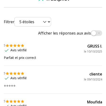
Caractéristiques environnementales
Caractéristiques environnementales
Impact environnemental
undefined kg CO2e
Filtrer
Données logistiques
Données logistiques
Afficher les réponses aux avis
Quantité emballée
12
5
GRUSS I.
Avis vérifié
le
10/10/2025
Parfait et prix correct
5
cliente
Avis vérifié
le
09/10/2024
⭐️⭐️⭐️⭐️⭐️
5
Moufida
Avis vérifié