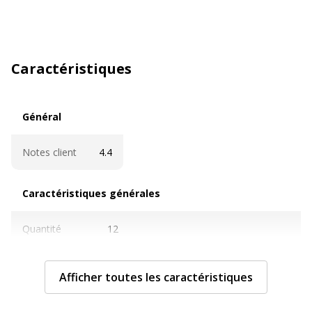
Caractéristiques
Général
Général
Notes client
4.4
Caractéristiques générales
Caractéristiques générales
Quantité
12
incluse
Afficher toutes les caractéristiques
Sous-
Stylos à pointe de fibre, marqueurs et
catégorie
surligneurs