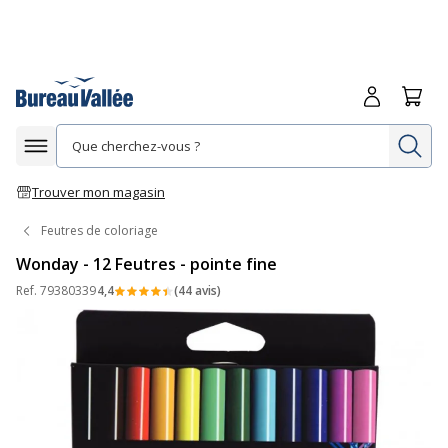
Me connecte
Panie
Re
Afficher la navigation
Trouver mon magasin
Feutres de coloriage
Wonday - 12 Feutres - pointe fine
Ref.
79380339
4,4
(44 avis)