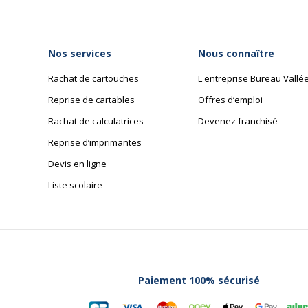
Dimensions et poids
Nos services
Nous connaître
Dimensions et poids
Rachat de cartouches
L'entreprise Bureau Vallé
hrome
Dimensions & Poids -
Détails
Reprise de cartables
Offres d’emploi
 - blanc
Rachat de calculatrices
Devenez franchisé
Reprise d’imprimantes
Hauteur
Devis en ligne
Largeur
Liste scolaire
Profondeur
Paiement 100% sécurisé
Données logistiques