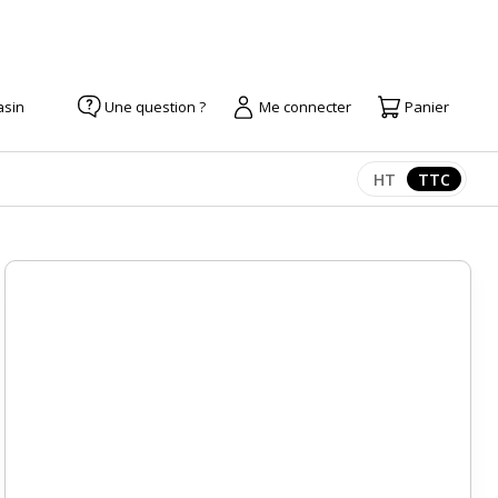
asin
Une question ?
Me connecter
Panier
HT
TTC
Afficher les pr
Afficher