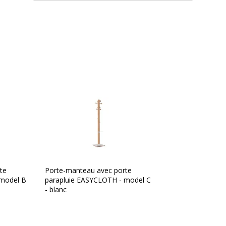
Données d'identification
, Brun, Brun
Code barre maitre
Marque
pération
Référence produit fabrica
te
Porte-manteau avec porte
 model B
parapluie EASYCLOTH - model C
- blanc
au