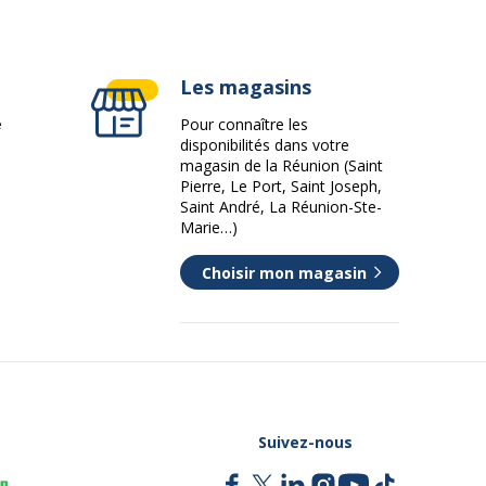
Les magasins
e
Pour connaître les
Base - largeur : 35 cm, profondeur : 35 cm,
disponibilités dans votre
hauteur : 2 cm
magasin de la Réunion (Saint
Corps - largeur : 6 cm, profondeur : 6 cm
Pierre, Le Port, Saint Joseph,
Saint André, La Réunion-Ste-
Marie…)
178 cm
Choisir mon magasin
35 cm
35 cm
Suivez-nous