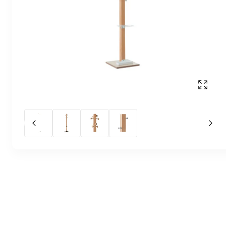
Affich
Slide précédent
Slid