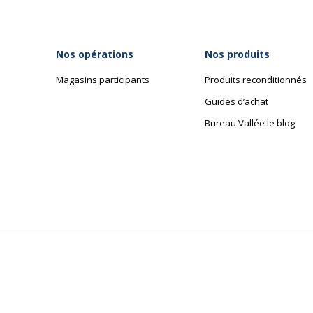
Divers
Nos opérations
Nos produits
Divers
Magasins participants
Produits reconditionnés
Composants
2 x crochet - plaqué c
8 x crochet - hêtre
Guides d’achat
Porte-parapluies - côté
Bureau Vallée le blog
Garantie