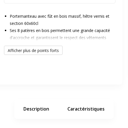
Portemanteau avec fût en bois massif, hêtre vernis et
section 60x60cl
Ses 8 patères en bois permettent une grande capacité
d'accroche et garantissent le respect des vêtements
2 patères en acier chromé pour support à sac à main et
Afficher plus de points forts
er en plein écran
sac à dos
Son porte-parapluies peut accueillir jusqu'à 6 parapluies
Sa coupelle de récupération d'eau se nettoie très
e suivant
facilement
Sa base lui garantit une parfaite stabilité
Montage facile et rapide
Fabrqiué au Portugal
Description
Caractéristiques