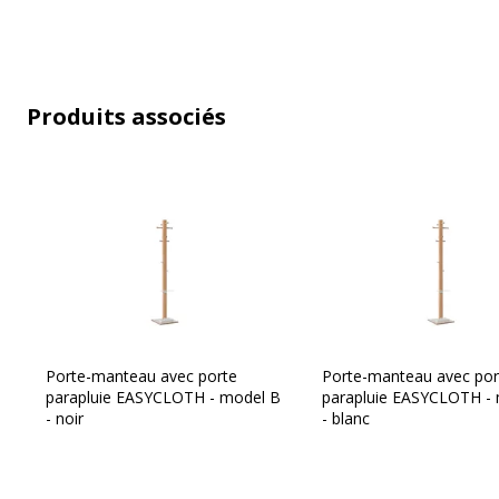
Caractéristiques générales
Catégorie de couleur
Blanc, Blanc
Finition
Noir
Produits associés
Fonctionnalités
Bac de récu
Modèle
C
Quantité de crochets
10
Quantité incluse
1
Type d'installation
Sur pied
Porte-manteau avec porte
Porte-manteau avec por
parapluie EASYCLOTH - model B
parapluie EASYCLOTH -
- noir
- blanc
Type de produit
Portemante