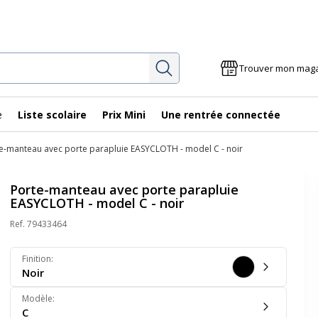
Rechercher
Trouver mon mag
e
Liste scolaire
Prix Mini
Une rentrée connectée
e-manteau avec porte parapluie EASYCLOTH - model C - noir
Porte-manteau avec porte parapluie
EASYCLOTH - model C - noir
Ref.
79433464
Finition
:
Noir
Modèle
:
C