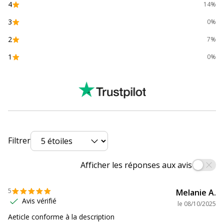
4
14%
Produit recyclable
Non
3
0%
Données d'identification
2
7%
Données d'identification
1
0%
Code barre maitre
3130630085805
Marque
Exacompta
Référence produit fabricant
8580E
Filtrer
Dimensions et poids
Dimensions et poids
Afficher les réponses aux avis
Largeur
240 mm
5
Melanie A.
Avis vérifié
Profondeur
320 mm
le
08/10/2025
Aeticle conforme à la description