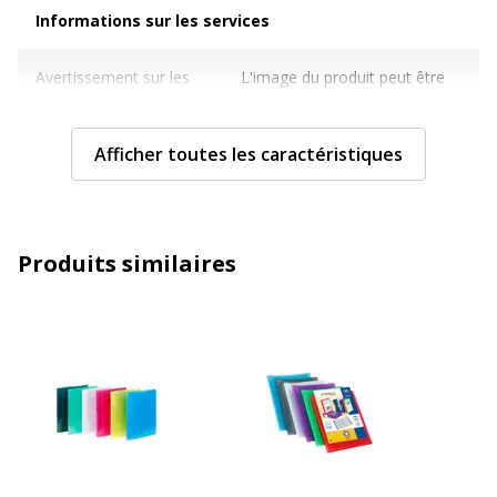
Informations sur les services
Informations sur les services
Avertissement sur les
L'image du produit peut être
couleurs de l'image
d'une couleur différente
Caractéristiques techniques
Afficher toutes les caractéristiques
Caractéristiques techniques
Caractéristiques archivage
Pochette anti-reflet
Produits similaires
Couleur
Variée
Epaisseur du matériau
300 µm (couverture)
Format pris en charge
A4 (210 x 297 mm)
Matériau(x) du produit
Polypropylène (PP)