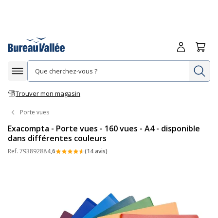
Me connecte
Panie
Re
Afficher la navigation
Trouver mon magasin
Porte vues
Exacompta - Porte vues - 160 vues - A4 - disponible
dans différentes couleurs
Ref.
79389288
4,6
(14 avis)