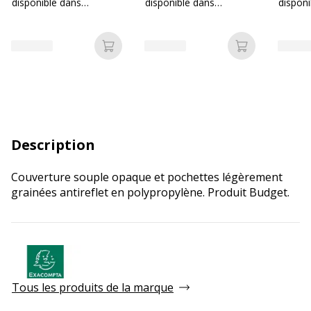
disponible dans
disponible dans
disponi
différentes couleurs
différentes couleurs
différe
Ajouter au panier
Ajouter au p
Description
Couverture souple opaque et pochettes légèrement
grainées antireflet en polypropylène. Produit Budget.
Tous les produits de la marque