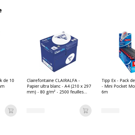
e
k de 10
Clairefontaine CLAIRALFA -
Tipp Ex - Pack d
 mm
Papier ultra blanc - A4 (210 x 297
- Mini Pocket M
mm) - 80 g/m² - 2500 feuilles
6m
(carton de 5 ramettes)
Ajouter au panier
Ajouter au panier