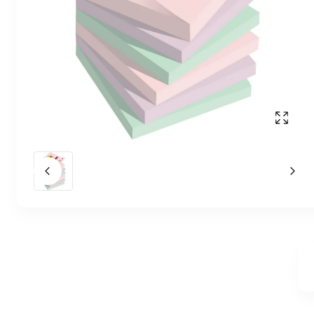
Affich
Slide précédent
Slid