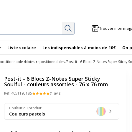
Rechercher
Trouver mon mag
e
Liste scolaire
Les indispensables à moins de 10€
On p
epositionnable
Notes repositionnables
Post-it - 6 Blocs Z-Notes Super Sticky S
Post-it - 6 Blocs Z-Notes Super Sticky
Soulful - couleurs assorties - 76 x 76 mm
Ref.
405119518
5
(1 avis)
Couleur du produit
:
Couleurs pastels