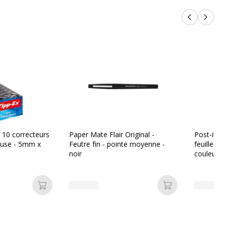
Produits p
Produi
e 10 correcteurs
Paper Mate Flair Original -
Post-it -
ouse - 5mm x
Feutre fin - pointe moyenne -
feuilles S
noir
couleurs 
Ajouter au panier
Ajouter au pan