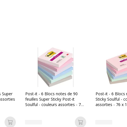
054596926059
P1250
s Super
Post-it - 6 Blocs notes de 90
Post-it - 6 Blocs
assorties
feuilles Super Sticky Post-it
Sticky Soulful - c
Soulful - couleurs assorties - 76
assorties - 76 x
x 76 mm
Ajouter au panier
Ajouter au panier