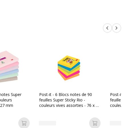
Produits p
Produi
 notes Super
Post-it - 6 Blocs notes de 90
Post-it -
ouleurs
feuilles Super Sticky Rio -
feuilles S
 127 mm
couleurs vives assorties - 76 x 76
couleurs 
mm
Ajouter au panier
Ajouter au pan