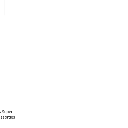
s Super
assorties