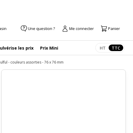
asin
Une question ?
Me connecter
Panier
ulvérise les prix
Prix Mini
HT
TTC
Afficher les pr
Afficher
oulful - couleurs assorties - 76 x 76 mm