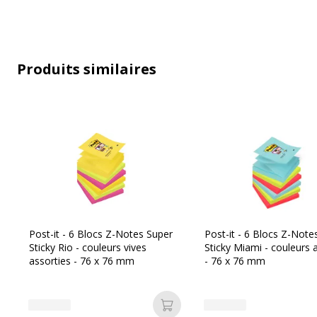
Données d'identification
Code barre maitre
4
Référence produit fabricant
B
Produits similaires
Post-it - 6 Blocs Z-Notes Super
Post-it - 6 Blocs Z-Note
Sticky Rio - couleurs vives
Sticky Miami - couleurs 
assorties - 76 x 76 mm
- 76 x 76 mm
Ajouter au panier