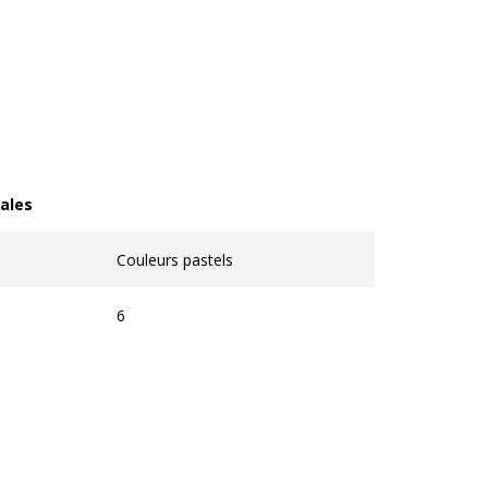
ales
les
Couleurs pastels
6