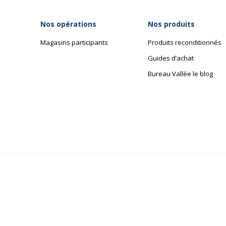
Diamètre
22.5 cm
Nos opérations
Nos produits
Hauteur
25.5 cm
Magasins participants
Produits reconditionnés
Guides d’achat
Bureau Vallée le blog