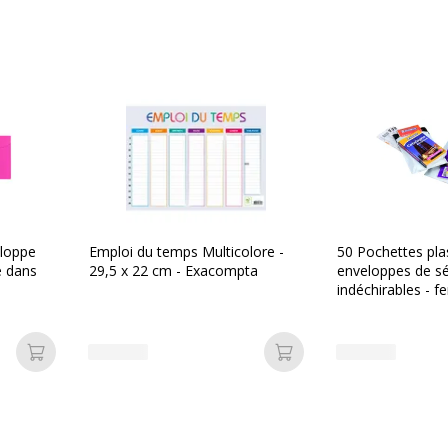
Données d'identification
s
Code barre maitre
apier (motif baleine)
Marque
apier (motif souris)
Référence produit fabrica
er
eloppe
Emploi du temps Multicolore -
50 Pochettes pla
e dans
29,5 x 22 cm - Exacompta
enveloppes de sé
indéchirables - f
adhésive - 16,5 
Ajouter au panier
Ajouter au panier