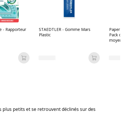
e - Rapporteur
STAEDTLER - Gomme Mars
Paper Mat
Plastic
Pack de 1
moyenne -
Ajouter au panier
Ajouter au pan
lus petits et se retrouvent déclinés sur des