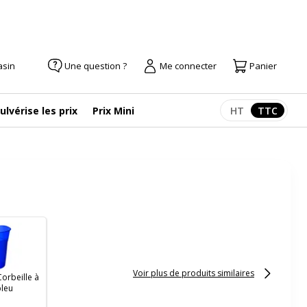
asin
Une question ?
Me connecter
Panier
ulvérise les prix
Prix Mini
HT
TTC
Afficher les pr
Afficher
Voir plus de produits similaires
orbeille à
bleu