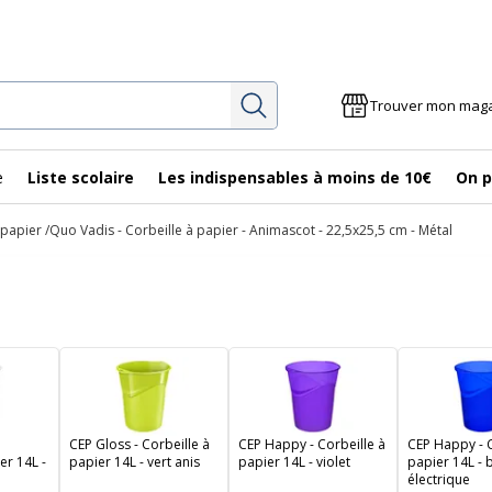
Rechercher
Trouver mon mag
e
Liste scolaire
Les indispensables à moins de 10€
On p
 papier
Quo Vadis - Corbeille à papier - Animascot - 22,5x25,5 cm - Métal
CEP Gloss - Corbeille à
CEP Happy - Corbeille à
CEP Happy - C
er 14L -
papier 14L - vert anis
papier 14L - violet
papier 14L - 
électrique