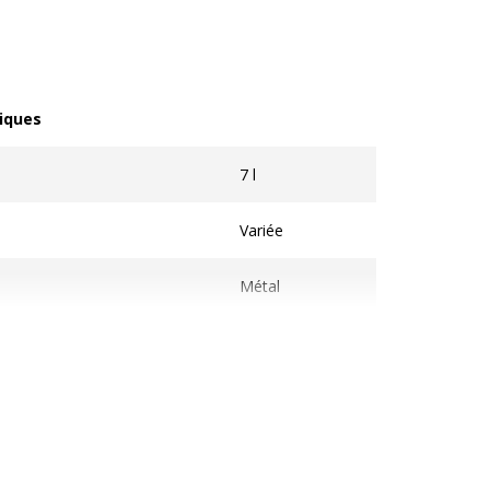
iques
ques
7 l
Variée
Métal
Au sol
on