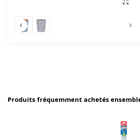
Affich
Slide précédent
Slid
Produits fréquemment achetés ensembl