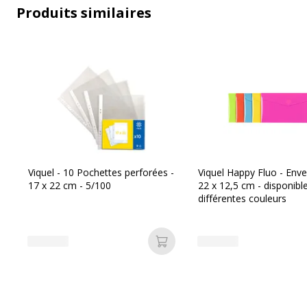
Produits similaires
Caractéristiques générales
Catégorie de couleur
Blanc, Bleu, Gri
Contenu de l'emballage
2 corbeilles à p
2 corbeilles à p
Quantité incluse
1
Type de produit
Corbeille à papi
Viquel - 10 Pochettes perforées -
Viquel Happy Fluo - Env
Utilisation recommandée
Papier
17 x 22 cm - 5/100
22 x 12,5 cm - disponibl
différentes couleurs
Ajouter au panier
Dimensions et poids
Dimensions et poids