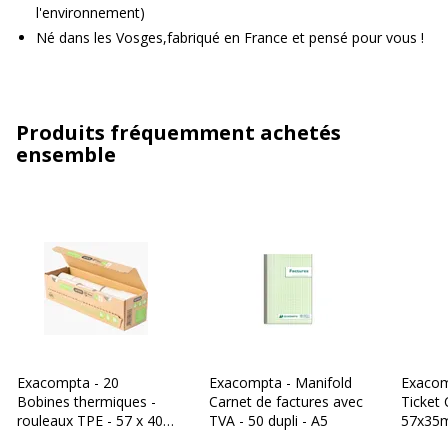
l'environnement)
Né dans les Vosges,fabriqué en France et pensé pour vous !
Produits fréquemment achetés
ensemble
Exacompta - 20
Exacompta - Manifold
Exacom
Bobines thermiques -
Carnet de factures avec
Ticket 
rouleaux TPE - 57 x 40 x
TVA - 50 dupli - A5
57x35m
12 mm - 18m - sans
Thermi