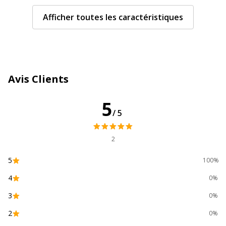
Caractéristiques techniques
Caractéristiques techniques
Afficher toutes les caractéristiques
Caractéristiques fournitures
Coins de page
papier
perforés
Couleur(s) du papier
Blanc
Avis Clients
Daté
Oui
5
/5
Disposition
1 jour par page
2
Format
16 x 24 cm
5
100%
Localisation
Français
4
0%
3
0%
Matériau(x) du produit
Papier
2
0%
Relié
Reliure latérale