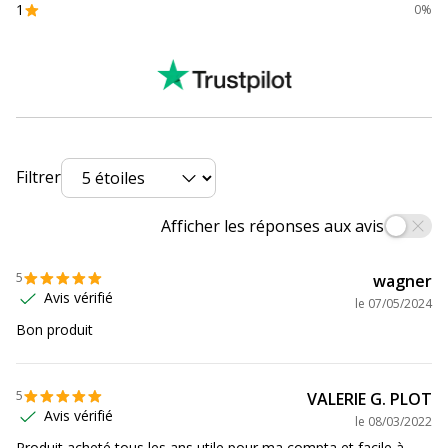
1
0%
Type de reliure
Finition perforée
Informations sur les services
Informations sur les services
Normes de conformité
Imprim'Vert
Filtrer
Caractéristiques environnementales
Caractéristiques environnementales
Afficher les réponses aux avis
Certification PEFC
Oui
5
wagner
Avis vérifié
le
07/05/2024
Données d'identification
Données d'identification
Bon produit
Code barre maitre
3130630389781,3130630389736
5
VALERIE G. PLOT
Avis vérifié
le
08/03/2022
Marque
Exacompta
Produit acheté tous les ans utile pour ma compta et facile à