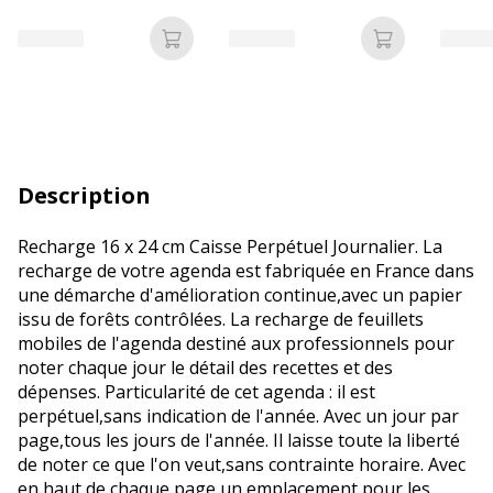
mandrin ni film plastique
Phénol 
Nouve
Ajouter au panier
Ajouter au p
Description
Recharge 16 x 24 cm Caisse Perpétuel Journalier. La
recharge de votre agenda est fabriquée en France dans
une démarche d'amélioration continue,avec un papier
issu de forêts contrôlées. La recharge de feuillets
mobiles de l'agenda destiné aux professionnels pour
noter chaque jour le détail des recettes et des
dépenses. Particularité de cet agenda : il est
perpétuel,sans indication de l'année. Avec un jour par
page,tous les jours de l'année. Il laisse toute la liberté
de noter ce que l'on veut,sans contrainte horaire. Avec
en haut de chaque page un emplacement pour les