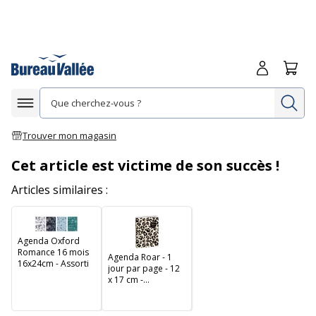
Me connecte
Panie
Re
Afficher la navigation
Trouver mon magasin
Cet article est victime de son succès !
Articles similaires :
Agenda Oxford
Romance 16 mois
Agenda Roar - 1
16x24cm - Assorti
jour par page - 12
x 17 cm -
Exacompta