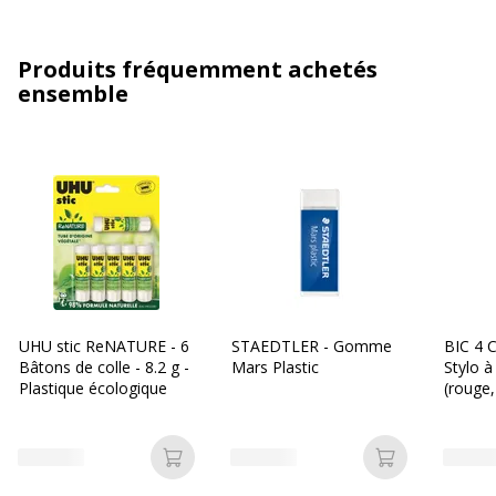
Produits fréquemment achetés
ensemble
UHU stic ReNATURE - 6
STAEDTLER - Gomme
BIC 4 C
Bâtons de colle - 8.2 g -
Mars Plastic
Stylo à
Plastique écologique
(rouge,
Ajouter au panier
Ajouter au p