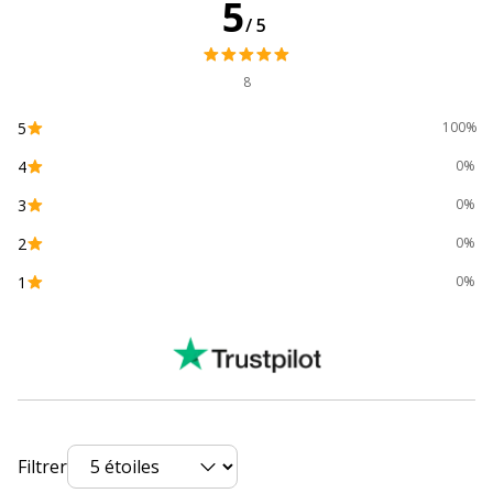
5
Caractéristiques environnementales
/5
Caractéristiques environnementales
Impact environnemental
undefined kg CO2e
8
Garantie
5
100%
Garantie
4
0%
Garantie commerciale
3 ans
3
0%
2
0%
Données logistiques
Données logistiques
1
0%
Quantité emballée
1
Filtrer