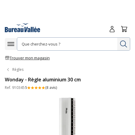
Me connecte
Panie
Re
Afficher la navigation
Trouver mon magasin
Règles
Wonday - Règle aluminium 30 cm
Ref.
910345
5
(8 avis)