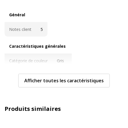
Général
Général
Notes client
5
Caractéristiques générales
Caractéristiques générales
Catégorie de couleur
Gris
Quantité incluse
1
Afficher toutes les caractéristiques
Type de produit
Règle
Caractéristiques techniques
Caractéristiques techniques
Produits similaires
Caractéristiques générales
Bord résistant aux taches