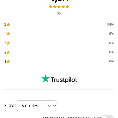
Emballage sans plastique
Oui
35
5
Impact environnemental
undefined kg
94%
CO2e
4
6%
3
Produit compostable
Non
0%
compostable
2
0%
1
Produit rechargeable
Oui
0%
Produit sans plastique
Non
Produit recyclable
Non
Présence de substance dangereuses
Non
Filtrer
Caractéristiques générales
Caractéristiques générales