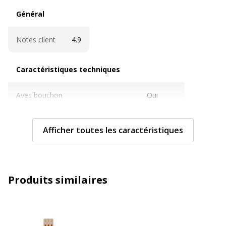
Général
Général
Notes client
4.9
Caractéristiques techniques
Caractéristiques techniques
Avec bouchon
Oui
Clip poche
Oui
Afficher toutes les caractéristiques
Couleur d'écriture
Rouge
Largeur de la ligne
Moyen
Produits similaires
Largeur maximum de la ligne (mm)
0.35 mm
Rechargeable
Oui