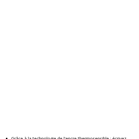
Grâce à la technologie de l'encre thermosensible : écrivez,