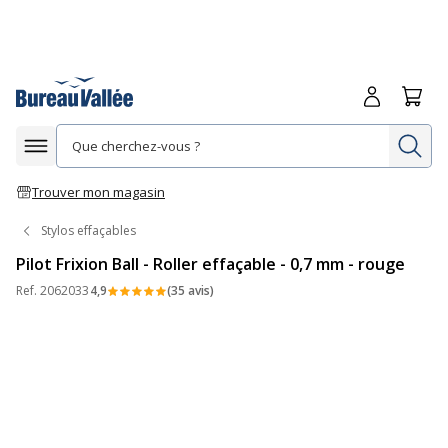
Me connecte
Panie
Re
Afficher la navigation
Trouver mon magasin
Stylos effaçables
Pilot Frixion Ball - Roller effaçable - 0,7 mm - rouge
Ref.
2062033
4,9
(35 avis)