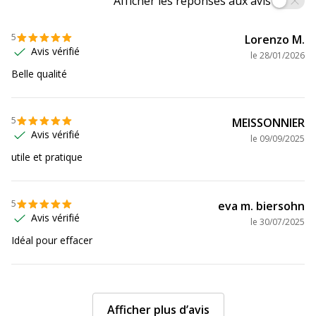
Afficher les réponses aux avis
Couleur
Rouge
5
Lorenzo M.
Avis vérifié
le
28/01/2026
Gomme incluse
Oui
Belle qualité
Pièces de rechange disponibles
Non
5
MEISSONNIER
Avis vérifié
le
09/09/2025
Quantité incluse
1
utile et pratique
Sous-catégorie
Stylos et crayons
5
eva m. biersohn
Type de produit
Roller
Avis vérifié
le
30/07/2025
Idéal pour effacer
Afficher plus d’avis