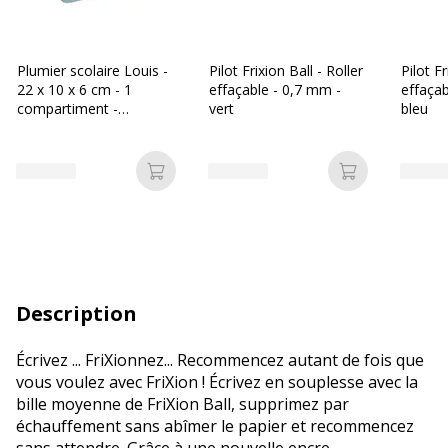
Plumier scolaire Louis -
Pilot Frixion Ball - Roller
Pilot Fr
22 x 10 x 6 cm - 1
effaçable - 0,7 mm -
effaçab
compartiment -
vert
bleu
disponible dans
différentes couleurs -
Biopic
Ajouter au panier
Ajouter au p
Description
Écrivez ... FriXionnez... Recommencez autant de fois que
vous voulez avec FriXion ! Écrivez en souplesse avec la
bille moyenne de FriXion Ball, supprimez par
échauffement sans abîmer le papier et recommencez
sans attendre. Grâce à une nouvelle encre