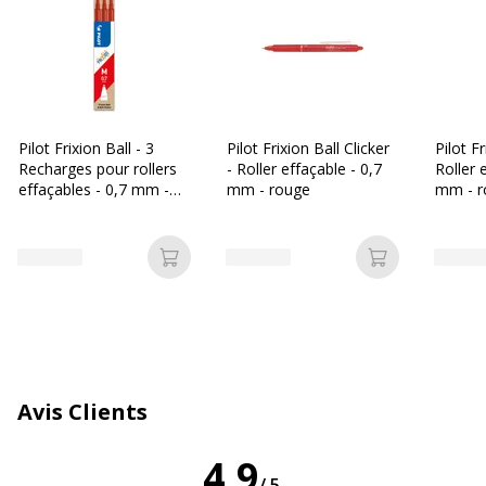
Taille de bille
0.7 mm
Type d'encre
Encre gel
Pilot Frixion Ball - 3
Pilot Frixion Ball Clicker
Pilot Fr
Données d'identification
Recharges pour rollers
- Roller effaçable - 0,7
Roller 
Données d'identification
effaçables - 0,7 mm -
mm - rouge
mm - r
rouge
Code barre maitre
4902505322716
Ajouter au panier
Ajouter au p
Marque
Pilot
Référence produit fabricant
BL-FR7-R
Caractéristiques environnementales
Caractéristiques environnementales
Avis Clients
Pourcentage minimum de contenu
50
4,9
recyclé (en %)
/5