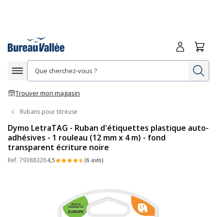
Me connecte
Panie
Re
Afficher la navigation
Trouver mon magasin
Rubans pour titreuse
Dymo LetraTAG - Ruban d'étiquettes plastique auto-
adhésives - 1 rouleau (12 mm x 4 m) - fond
transparent écriture noire
Ref.
79388326
4,5
(6 avis)