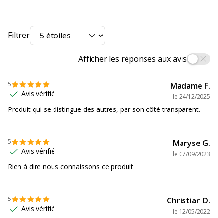
Données d'identification
Données d'identification
Filtrer
Code barre maitre
5411313122672
Afficher les réponses aux avis
Marque
DYMO
5
Madame F.
Avis vérifié
Référence produit fabricant
S0721530
le
24/12/2025
Produit qui se distingue des autres, par son côté transparent.
Caractéristiques environnementales
Caractéristiques environnementales
5
Maryse G.
Impact environnemental
undefined kg CO2e
Avis vérifié
le
07/09/2023
Rien à dire nous connaissons ce produit
Données logistiques
Données logistiques
5
Christian D.
Quantité emballée
1
Avis vérifié
le
12/05/2022