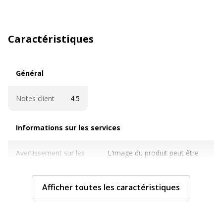
Caractéristiques
Général
Général
Notes client
4.5
Informations sur les services
Informations sur les services
Avertissement sur les
L'image du produit peut être
couleurs de l'image
d'une couleur différente
Afficher toutes les caractéristiques
Etat du produit
Produit Neuf
Caractéristiques techniques
Caractéristiques techniques