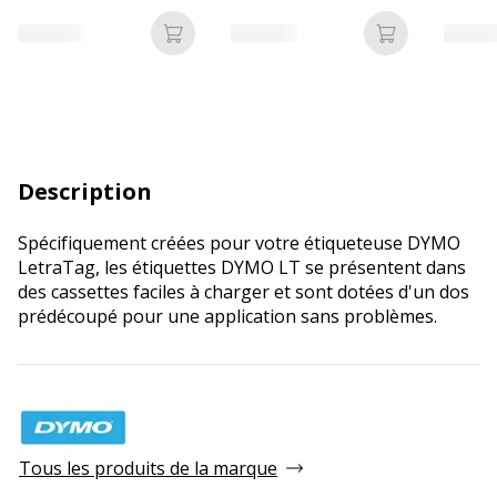
(12 mm x 4 m) - fond
m) - fond blanc écriture
(12 mm
blanc écriture noire
noire
jaune é
Ajouter au panier
Ajouter au p
Description
Spécifiquement créées pour votre étiqueteuse DYMO
LetraTag, les étiquettes DYMO LT se présentent dans
des cassettes faciles à charger et sont dotées d'un dos
prédécoupé pour une application sans problèmes.
Tous les produits de la marque