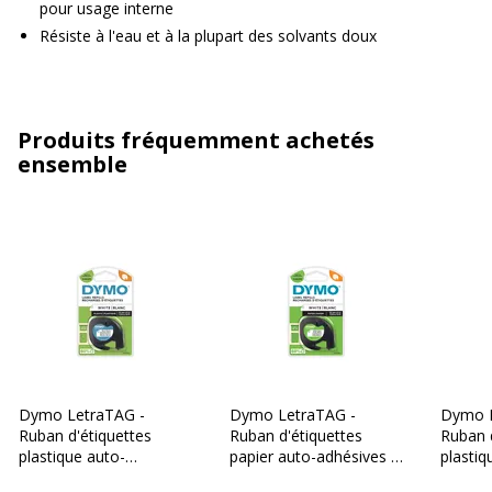
pour usage interne
Résiste à l'eau et à la plupart des solvants doux
Produits fréquemment achetés
ensemble
Dymo LetraTAG -
Dymo LetraTAG -
Dymo L
Ruban d'étiquettes
Ruban d'étiquettes
Ruban 
plastique auto-
papier auto-adhésives -
plastiq
adhésives - 1 rouleau
1 rouleau (12 mm x 4
adhésiv