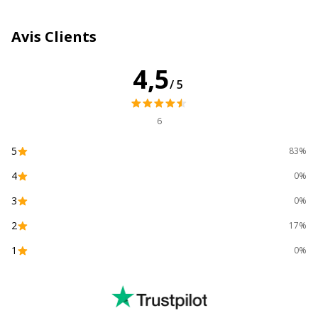
Divers
Divers
Avis Clients
Compatibilité détaillée du
DYMO LetraTag LT-100H,
4,5
produit
LT-100T
/5
Caractéristiques générales
Caractéristiques générales
6
Catégorie d'accessoire
Supports d'impression
5
83%
4
0%
Catégorie de couleur
Transparent
3
0%
Nombre de support
1 Cassette(s)
2
17%
1
0%
Quantité incluse
1
Sous-catégorie de
Cartes, étiquettes et
support
autocollants