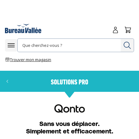
Me connecte
Panie
Re
Afficher la navigation
Trouver mon magasin
Sans vous déplacer.
Simplement et efficacement.