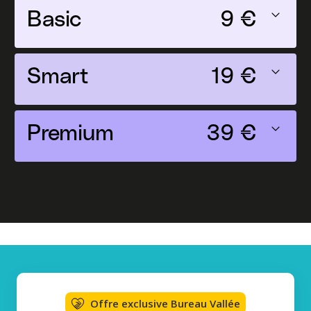
11 €
Basic
9 €
23 €
Smart
19 €
45 €
Premium
39 €
Offre exclusive Bureau Vallée