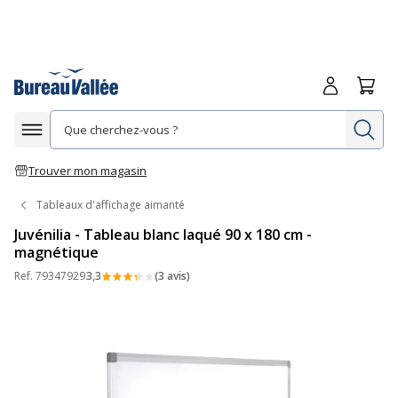
Me connecte
Panie
Re
Afficher la navigation
Trouver mon magasin
Tableaux d'affichage aimanté
Juvénilia - Tableau blanc laqué 90 x 180 cm -
magnétique
Ref.
79347929
3,3
(3 avis)