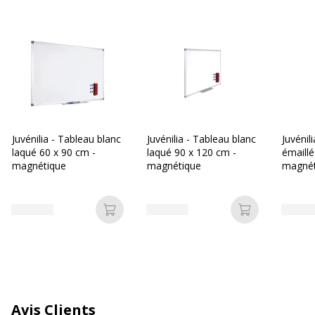
Magnétique
Oui
Matériau de surface
Acier laqué
Taille Tableau / Chevalet
90 x 180 cm
Caractéristiques générales
Caractéristiques générales
Juvénilia - Tableau blanc
Juvénilia - Tableau blanc
Juvénil
laqué 60 x 90 cm -
laqué 90 x 120 cm -
émaillé
Catégorie
Blanc
magnétique
magnétique
magnét
de couleur
Fonctions
Coins arrondis, Coins en plastique,
Ajouter au panier
Ajouter au p
Effaçable à sec, Orientation
paysage/portrait, Surface laquée
Quantité
1
incluse
Avis Clients