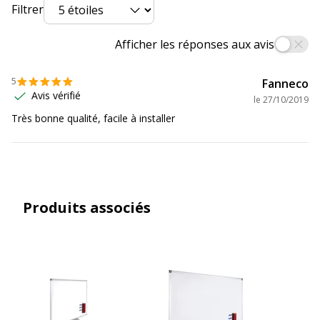
Filtrer
Dimensions et poids
Dimensions et poids
Afficher les réponses aux avis
Dimensions & Poids - Détails
Plateau - 60 cm
5
Fanneco
Hauteur
180 cm
Avis vérifié
le
27/10/2019
Très bonne qualité, facile à installer
Largeur
90 cm
Garantie
Garantie
Produits associés
Garantie commerciale
5 ans