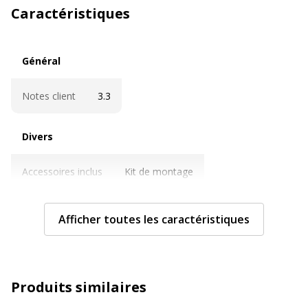
Caractéristiques
Général
Général
Notes client
3.3
Divers
Divers
Accessoires inclus
Kit de montage
Caractéristiques techniques
Caractéristiques techniques
Afficher toutes les caractéristiques
Bac
Oui
Couleur
Blanc
Produits similaires