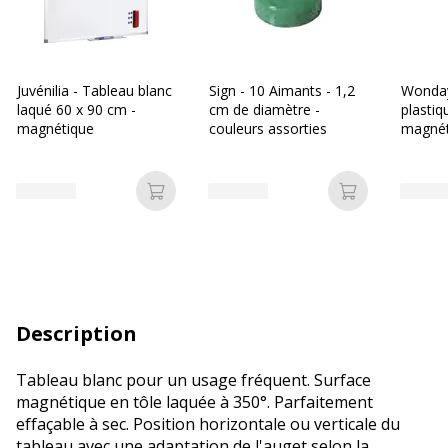
Juvénilia - Tableau blanc
Sign - 10 Aimants - 1,2
Wonday
laqué 60 x 90 cm -
cm de diamètre -
plasti
magnétique
couleurs assorties
magnét
tableau
Ajouter au panier
Ajouter au p
Description
Tableau blanc pour un usage fréquent. Surface
magnétique en tôle laquée à 350°. Parfaitement
effaçable à sec. Position horizontale ou verticale du
tableau avec une adaptation de l'auget selon la