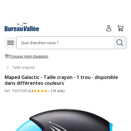
Me connecte
Panie
Re
Afficher la navigation
Trouver mon magasin
Taille crayons
Maped Galactic - Taille crayon - 1 trou - disponible
dans différentes couleurs
Ref.
79375365
4,3
(16 avis)