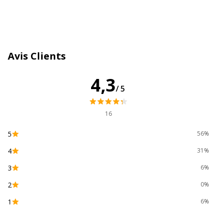
Marque
Maped
Référence produit fabricant
503700
Avis Clients
Caractéristiques environnementales
Caractéristiques environnementales
4,3
/5
Impact environnemental
undefined kg CO2e
16
5
56%
4
31%
3
6%
2
0%
1
6%